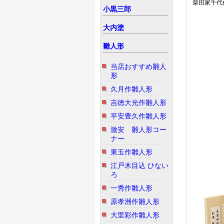
柴田家千代作
小黒三郎
大内塗
雛人形
当店おすすめ雛人
形
久月作雛人形
吉徳大光作雛人形
平安豊久作雛人形
激安 雛人形コー
ナー
東玉作雛人形
江戸木目込 ひない
ろ
一秀作雛人形
原孝洲作雛人形
大里彩作雛人形