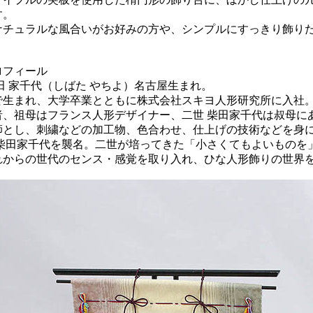
す。
ナチュラルな風合いがお好みの方や、シンプルにすっきり飾り
ロフィール
田 家千代（しばた やちよ）名古屋生まれ。
で生まれ、大学卒業とともに株式会社スキヨ人形研究所に入社
者、祖母はフランス人形デザイナー、二世 柴田家千代は叔母に
師とし、刺繍などの加工物、色合わせ、仕上げの技術などを身
4年柴田家千代を襲名。二世が培ってきた「小さくてもよいものを
れからの世代のセンス・感覚を取り入れ、ひな人形飾りの世界