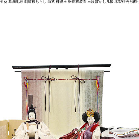
 葵 算崩地紋 刺繍桜ちらし 白紫 柳親王 裾長衣装着 三段ぼかし几帳 木製楕円形飾