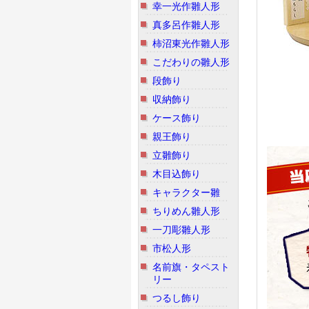
幸一光作雛人形
真多呂作雛人形
柿沼東光作雛人形
こだわりの雛人形
段飾り
収納飾り
ケース飾り
親王飾り
立雛飾り
木目込飾り
キャラクター雛
ちりめん雛人形
一刀彫雛人形
市松人形
名前旗・タペスト
リー
つるし飾り