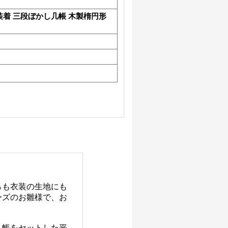
装着 三段ぼかし几帳 木製楕円形
らも衣装の生地にも
ーズのお雛様で、お
几帳をセットした平