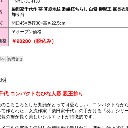
D
HNYC-3C-H38
柴田家千代作 葵 算崩地紋 刺繍桜ちらし 白紫 柳親王 裾長衣
名
飾り台
ズ
間口45×奥行30×高さ22.5cm
￥オープン価格
価格
￥90280（税込み）
千代 コンパクトなひな人形 親王飾り
象のころころとした丸顔がとって可愛らしい、コンパクトなが
って作られた、女流作家『柴田家千代』の手がける「葵」シリ
衣装の裾が長く美しいシルエットが特徴的です。
メイプルの突板を使用した楕円形の飾り台に、ぼかし仕上げの