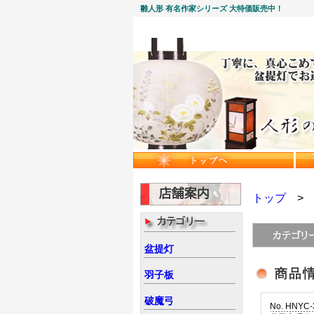
雛人形 有名作家シリーズ 大特価販売中！
トップ
盆提灯
羽子板
破魔弓
No. HNYC-