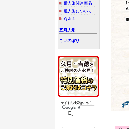
雛人形関連商品
雛人形について
Ｑ＆Ａ
五月人形
こいのぼり
サイト内検索はこちら