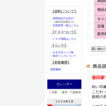
商品I
商品
【送料について】
・
送料改定のお詫び
サイ
（2017/11/20より）
・
全国送料一覧はこちら
定価
【ＦＡＸついて】
販売
・
ＦＡＸ用紙はこちら
【リンク】
・
おすすめリンク集
・
相互リンクについて
【更新履歴】
更新履歴
柴田家
カレンダー
幼い印
■
■
■
こだわ
大安
友引
店休日
姫様の
２０２６年５月
ハード