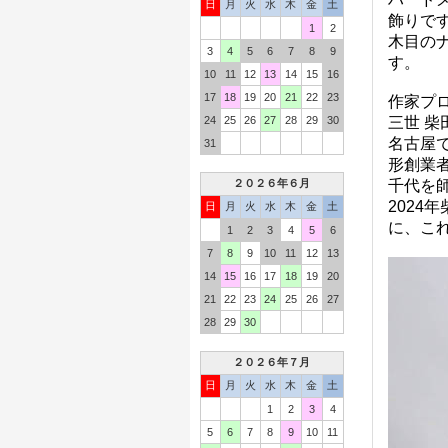
日
月
火
水
木
金
土
飾りで
1
2
木目の
3
4
5
6
7
8
9
す。
10
11
12
13
14
15
16
17
18
19
20
21
22
23
作家プ
24
25
26
27
28
29
30
三世 柴
名古屋
31
形創業
２０２６年６月
千代を
202
日
月
火
水
木
金
土
に、こ
1
2
3
4
5
6
7
8
9
10
11
12
13
14
15
16
17
18
19
20
21
22
23
24
25
26
27
28
29
30
２０２６年７月
日
月
火
水
木
金
土
1
2
3
4
5
6
7
8
9
10
11