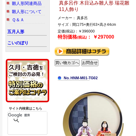
真多呂作 木目込み雛人形 瑞花雛
雛人形関連商品
11人飾り
雛人形について
メーカー： 真多呂
Ｑ＆Ａ
サイズ：間口75×奥行63×高さ44cm
五月人形
定価(税込)：￥396000
特別価格
： ￥297000
(税込)
こいのぼり
No. HNM-M01-TG02
サイト内検索はこちら