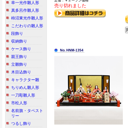
定価：￥オープン価格
幸一光作雛人形
売り切れました
真多呂作雛人形
柿沼東光作雛人形
こだわりの雛人形
段飾り
収納飾り
ケース飾り
No. HNM-1354
親王飾り
立雛飾り
木目込飾り
キャラクター雛
ちりめん雛人形
一刀彫雛人形
市松人形
名前旗・タペスト
リー
つるし飾り