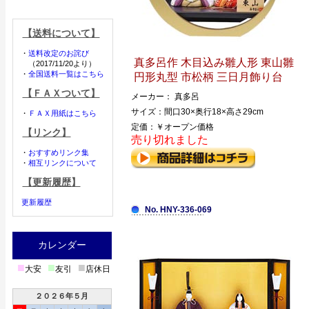
【送料について】
・
送料改定のお詫び
真多呂作 木目込み雛人形 東山雛
（2017/11/20より）
・
全国送料一覧はこちら
円形丸型 市松柄 三日月飾り台
【ＦＡＸついて】
メーカー： 真多呂
サイズ：間口30×奥行18×高さ29cm
・
ＦＡＸ用紙はこちら
定価：￥オープン価格
【リンク】
売り切れました
・
おすすめリンク集
・
相互リンクについて
【更新履歴】
更新履歴
No. HNY-336-069
カレンダー
■
■
■
大安
友引
店休日
２０２６年５月