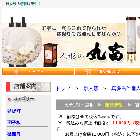
雛人形 大特価販売中！
トップ
>
雛人形
>
真多呂作雛
盆提灯
※ 価格は全て税込み表示です。
羽子板
※ 税込みお買上げ価格が
11,000
す。
破魔弓
お買上げ金額11,000円（税込）以