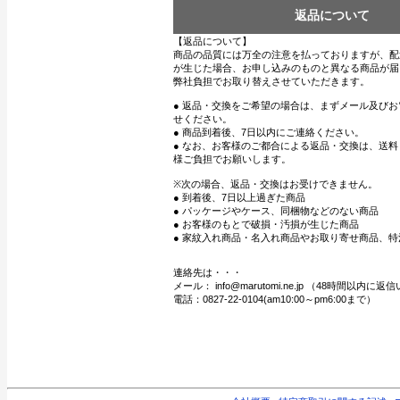
返品について
【返品について】
商品の品質には万全の注意を払っておりますが、配
が生じた場合、お申し込みのものと異なる商品が届
弊社負担でお取り替えさせていただきます。
● 返品・交換をご希望の場合は、まずメール及び
せください。
● 商品到着後、7日以内にご連絡ください。
● なお、お客様のご都合による返品・交換は、送
様ご負担でお願いします。
※次の場合、返品・交換はお受けできません。
● 到着後、7日以上過ぎた商品
● パッケージやケース、同梱物などのない商品
● お客様のもとで破損・汚損が生じた商品
● 家紋入れ商品・名入れ商品やお取り寄せ商品、特
連絡先は・・・
メール： info@marutomi.ne.jp （48時間以内
電話：0827-22-0104(am10:00～pm6:00まで）