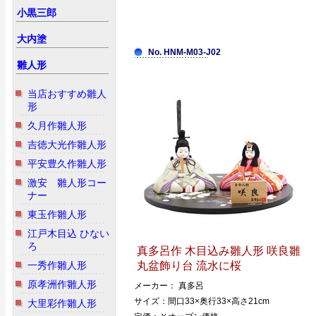
小黒三郎
大内塗
No. HNM-M03-J02
雛人形
当店おすすめ雛人
形
久月作雛人形
吉徳大光作雛人形
平安豊久作雛人形
激安 雛人形コー
ナー
東玉作雛人形
江戸木目込 ひない
ろ
真多呂作 木目込み雛人形 咲良雛
一秀作雛人形
丸盆飾り台 流水に桜
原孝洲作雛人形
メーカー： 真多呂
サイズ：間口33×奥行33×高さ21cm
大里彩作雛人形