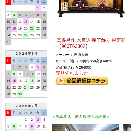
日
月
火
水
木
金
土
1
2
3
4
5
6
7
8
9
10
11
12
13
14
15
16
17
18
19
20
21
22
23
24
25
26
27
28
29
30
真多呂作 木目込 親王飾り 東宮雛
31
【960T63362】
２０２６年６月
メーカー： 吉徳大光
日
月
火
水
木
金
土
サイズ：間口70×奥行35×高さ40cm
1
2
3
4
5
6
定価(税込)：￥264000
売り切れました
7
8
9
10
11
12
13
14
15
16
17
18
19
20
21
22
23
24
25
26
27
28
29
30
２０２６年７月
日
月
火
水
木
金
土
＜丸富本店 雛人形 売り場画像＞
1
2
3
4
5
6
7
8
9
10
11