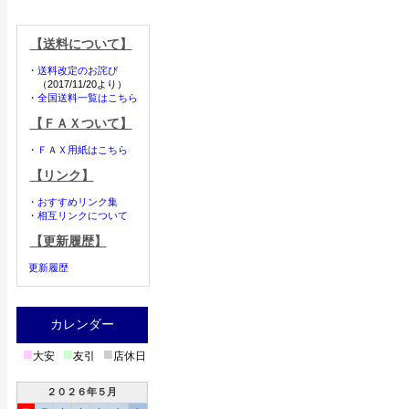
【送料について】
・
送料改定のお詫び
（2017/11/20より）
・
全国送料一覧はこちら
【ＦＡＸついて】
・
ＦＡＸ用紙はこちら
【リンク】
・
おすすめリンク集
・
相互リンクについて
【更新履歴】
更新履歴
カレンダー
■
■
■
大安
友引
店休日
２０２６年５月