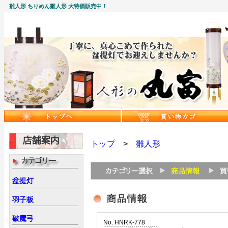
雛人形 ちりめん雛人形 大特価販売中！
トップ
>
雛人形
盆提灯
羽子板
破魔弓
No. HNRK-778