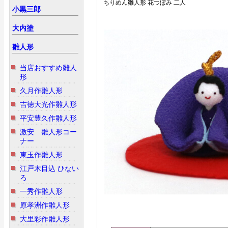
ちりめん雛人形 花つぼみ 二人
小黒三郎
大内塗
雛人形
当店おすすめ雛人
形
久月作雛人形
吉徳大光作雛人形
平安豊久作雛人形
激安 雛人形コー
ナー
東玉作雛人形
江戸木目込 ひない
ろ
一秀作雛人形
原孝洲作雛人形
大里彩作雛人形