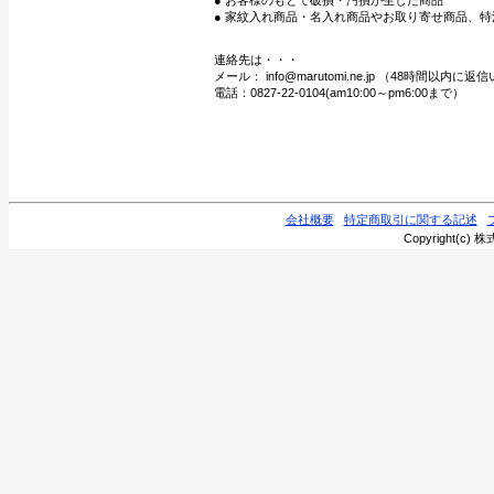
● お客様のもとで破損・汚損が生じた商品
● 家紋入れ商品・名入れ商品やお取り寄せ商品、特
連絡先は・・・
メール： info@marutomi.ne.jp （48時間以内
電話：0827-22-0104(am10:00～pm6:00まで）
会社概要
特定商取引に関する記述
Copyright(c) 株