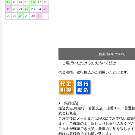
12
13
14
15
16
17
18
19
20
21
22
23
24
25
26
27
28
29
30
31
お支払いについて
・ご選択いただけるお支払い方法は・・・
代金引換、銀行振込がご利用いただけます。
● 銀行振込
振込先/広島銀行 岩国支店 店番:161 普通預金
式会社丸富
ご注文後にメールまたはFAXにてお支払い総額
ます。ご確認の上、銀行よりお振り込みくださ
ご入金が確認でき次第、発送の手配を致します
料はお客様負担でお願い致します。