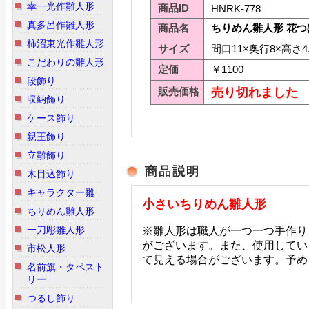
幸一光作雛人形
商品ID
HNRK-778
真多呂作雛人形
商品名
ちりめん雛人形 花つ
柿沼東光作雛人形
サイズ
間口11×奥行8×高さ4.
こだわりの雛人形
定価
￥1100
段飾り
販売価格
売り切れました
収納飾り
ケース飾り
親王飾り
立雛飾り
木目込飾り
キャラクター雛
小さいちりめん雛人形
ちりめん雛人形
一刀彫雛人形
※雛人形は職人が一つ一つ手作り
がございます。また、使用してい
市松人形
て見える場合がございます。予め
名前旗・タペスト
リー
つるし飾り