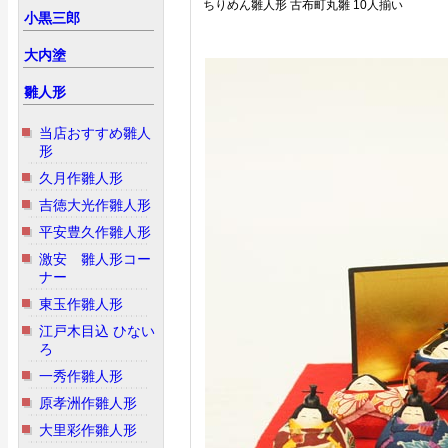
ちりめん雛人形 古布町丸雛 10人揃い
小黒三郎
大内塗
雛人形
当店おすすめ雛人
形
久月作雛人形
吉徳大光作雛人形
平安豊久作雛人形
激安 雛人形コー
ナー
東玉作雛人形
江戸木目込 ひない
ろ
一秀作雛人形
原孝洲作雛人形
大里彩作雛人形