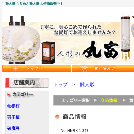
雛人形 ちりめん雛人形 大特価販売中！
トップ
>
雛人形
盆提灯
羽子板
破魔弓
No. HNRK-1-347