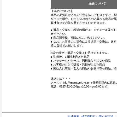
返品について
【返品について】
商品の品質には万全の注意を払っておりますが、配
が生じた場合、お申し込みのものと異なる商品が届
弊社負担でお取り替えさせていただきます。
● 返品・交換をご希望の場合は、まずメール及び
せください。
● 商品到着後、7日以内にご連絡ください。
● なお、お客様のご都合による返品・交換は、送
様ご負担でお願いします。
※次の場合、返品・交換はお受けできません。
● 到着後、7日以上過ぎた商品
● パッケージやケース、同梱物などのない商品
● お客様のもとで破損・汚損が生じた商品
● 家紋入れ商品・名入れ商品やお取り寄せ商品、特
連絡先は・・・
メール： info@marutomi.ne.jp （48時間以内
電話：0827-22-0104(am10:00～pm6:00まで）
会社概要
特定商取引に関する記述