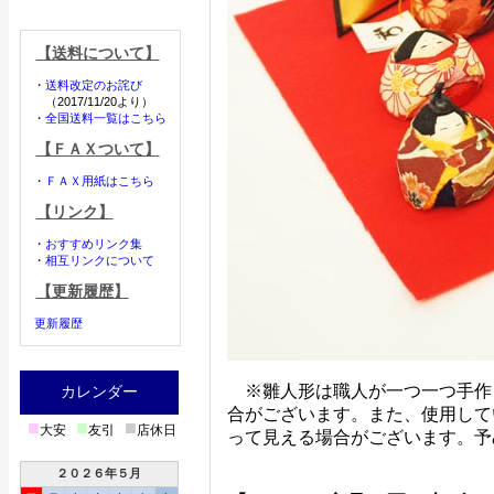
【送料について】
・
送料改定のお詫び
（2017/11/20より）
・
全国送料一覧はこちら
【ＦＡＸついて】
・
ＦＡＸ用紙はこちら
【リンク】
・
おすすめリンク集
・
相互リンクについて
【更新履歴】
更新履歴
※雛人形は職人が一つ一つ手作
カレンダー
合がございます。また、使用して
■
■
■
大安
友引
店休日
って見える場合がございます。予
２０２６年５月