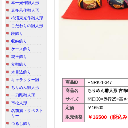
幸一光作雛人形
真多呂作雛人形
柿沼東光作雛人形
こだわりの雛人形
段飾り
収納飾り
ケース飾り
親王飾り
立雛飾り
木目込飾り
キャラクター雛
商品ID
HNRK-1-347
ちりめん雛人形
商品名
ちりめん雛人形 古布
一刀彫雛人形
サイズ
間口30×奥行25×高さ
市松人形
定価
￥16500
名前旗・タペスト
リー
販売価格
￥16500（税込
つるし飾り