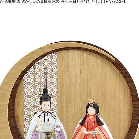
か 真咲雛 青 透かし麻の葉模様 木製 円形 三日月形飾り台 (大)【HN732-2F】