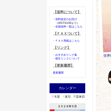
【送料について】
・
送料改定のお詫び
（2017/11/20より）
・
全国送料一覧はこちら
【ＦＡＸついて】
・
ＦＡＸ用紙はこちら
【リンク】
・
おすすめリンク集
・
相互リンクについて
【更新履歴】
更新履歴
カレンダー
■
■
■
大安
友引
店休日
２０２６年５月