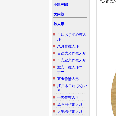
久月作 ほの
小黒三郎
大内塗
雛人形
当店おすすめ雛人
形
久月作雛人形
吉徳大光作雛人形
平安豊久作雛人形
激安 雛人形コー
ナー
東玉作雛人形
江戸木目込 ひない
ろ
一秀作雛人形
原孝洲作雛人形
大里彩作雛人形