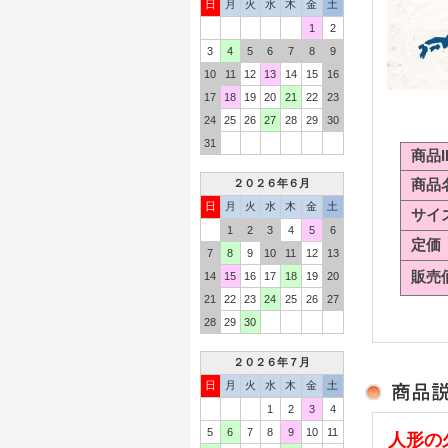
日
月
火
水
木
金
土
1
2
3
4
5
6
7
8
9
10
11
12
13
14
15
16
17
18
19
20
21
22
23
24
25
26
27
28
29
30
31
商品I
商品
２０２６年６月
日
月
火
水
木
金
土
サイ
1
2
3
4
5
6
定価
7
8
9
10
11
12
13
販売
14
15
16
17
18
19
20
21
22
23
24
25
26
27
28
29
30
２０２６年７月
日
月
火
水
木
金
土
1
2
3
4
5
6
7
8
9
10
11
人形の