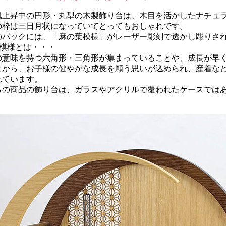
気上昇中の円形・丸型の木製飾り台は、木目を活かしたナチュ
の枠は三日月状になっていてとってもおしゃれです。
のバックには、「麻の葉模様」がレーザー彫刻で透かし彫りさ
葉模様とは・・・
の意味を持つ六角形・三角形が集まっていることや、成長が早
とから、お子様の健やかな成長を願う思いが込められ、産着な
れています。
らの商品の飾り台は、ガラスやアクリルで覆われたケースでは