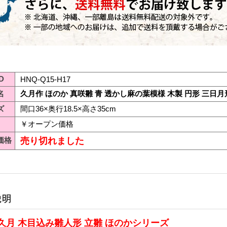
D
HNQ-Q15-H17
名
久月作 ほのか 真咲雛 青 透かし麻の葉模様 木製 円形 三日月形飾
ズ
間口36×奥行18.5×高さ35cm
￥オープン価格
価格
売り切れました
久月 木目込み雛人形 立雛 ほのかシリーズ