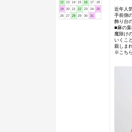
12
13
14
15
16
17
18
近年人
19
20
21
22
23
24
25
手前側
26
27
28
29
30
31
飾り台
■麻の
魔除け
いくこ
親しま
※こち