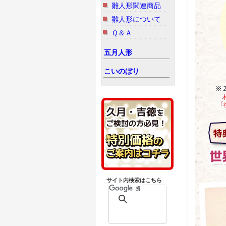
雛人形関連商品
雛人形について
Ｑ＆Ａ
五月人形
こいのぼり
サイト内検索はこちら