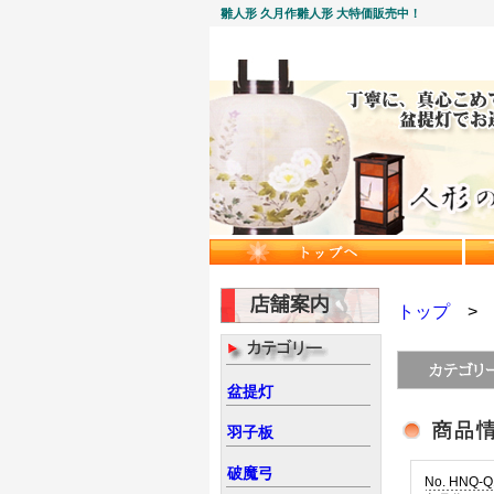
雛人形 久月作雛人形 大特価販売中！
トップ
盆提灯
羽子板
破魔弓
No. HNQ-Q