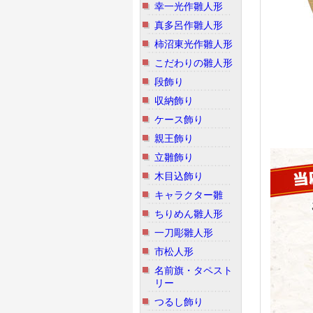
幸一光作雛人形
真多呂作雛人形
柿沼東光作雛人形
こだわりの雛人形
段飾り
収納飾り
ケース飾り
親王飾り
立雛飾り
木目込飾り
キャラクター雛
ちりめん雛人形
一刀彫雛人形
市松人形
名前旗・タペスト
リー
つるし飾り