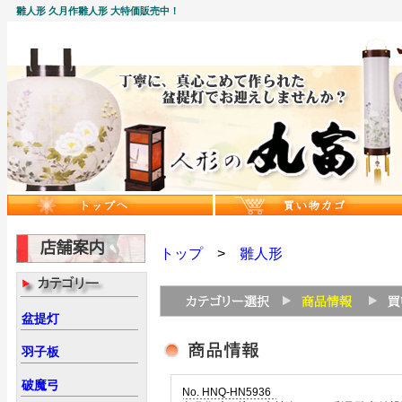
雛人形 久月作雛人形 大特価販売中！
トップ
>
雛人形
盆提灯
羽子板
破魔弓
No. HNQ-HN5936