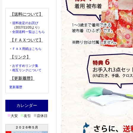
【送料について】
・
送料改定のお詫び
（2017/11/20より）
・
全国送料一覧はこちら
【ＦＡＸついて】
・
ＦＡＸ用紙はこちら
【リンク】
・
おすすめリンク集
・
相互リンクについて
【更新履歴】
更新履歴
カレンダー
■
■
■
大安
友引
店休日
２０２６年５月