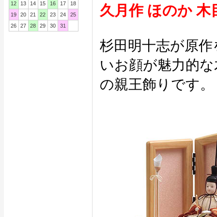
12
13
14
15
16
17
18
久月作 ほのか 
19
20
21
22
23
24
25
26
27
28
29
30
31
杉田明十志が原作
いお顔が魅力的な
の親王飾りです。