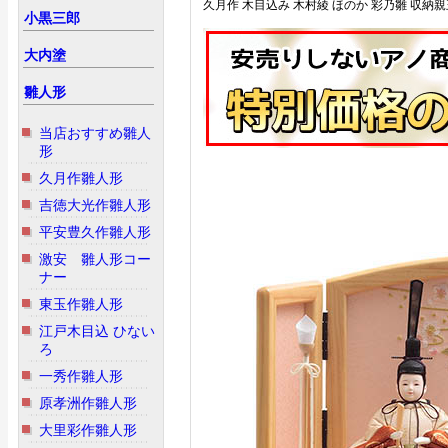
久月作 木目込み 木村綾 ほのか 彩乃雛 収納親王
小黒三郎
大内塗
雛人形
当店おすすめ雛人
形
久月作雛人形
吉徳大光作雛人形
平安豊久作雛人形
激安 雛人形コー
ナー
東玉作雛人形
江戸木目込 ひない
ろ
一秀作雛人形
原孝洲作雛人形
大里彩作雛人形