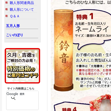
雛人形関連商品
雛人形について
Ｑ＆Ａ
五月人形
こいのぼり
サイト内検索はこちら