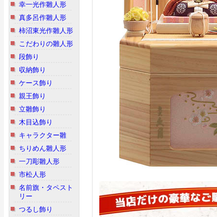
幸一光作雛人形
真多呂作雛人形
柿沼東光作雛人形
こだわりの雛人形
段飾り
収納飾り
ケース飾り
親王飾り
立雛飾り
木目込飾り
キャラクター雛
ちりめん雛人形
一刀彫雛人形
市松人形
名前旗・タペスト
リー
つるし飾り