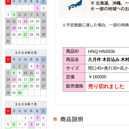
日
月
火
水
木
金
土
1
2
3
4
5
6
7
8
9
10
11
12
13
14
15
16
17
18
19
20
21
22
23
24
25
26
27
28
29
30
31
商品ID
HNQ-HN5936
２０２６年６月
商品名
久月作 木目込み 木村
日
月
火
水
木
金
土
1
2
3
4
5
6
サイズ
間口45×奥行30×高さ
7
8
9
10
11
12
13
定価
￥165000
14
15
16
17
18
19
20
販売価格
売り切れました
21
22
23
24
25
26
27
28
29
30
２０２６年７月
日
月
火
水
木
金
土
1
2
3
4
5
6
7
8
9
10
11