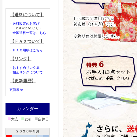
【送料について】
・
送料改定のお詫び
（2017/11/20より）
・
全国送料一覧はこちら
【ＦＡＸついて】
・
ＦＡＸ用紙はこちら
【リンク】
・
おすすめリンク集
・
相互リンクについて
【更新履歴】
更新履歴
カレンダー
■
■
■
大安
友引
店休日
２０２６年５月