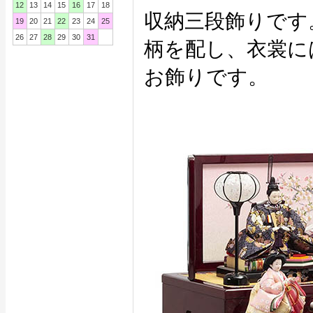
12
13
14
15
16
17
18
収納三段飾りです
19
20
21
22
23
24
25
26
27
28
29
30
31
柄を配し、衣裳に
お飾りです。