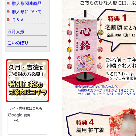
雛人形関連商品
雛人形について
Ｑ＆Ａ
五月人形
こいのぼり
サイト内検索はこちら