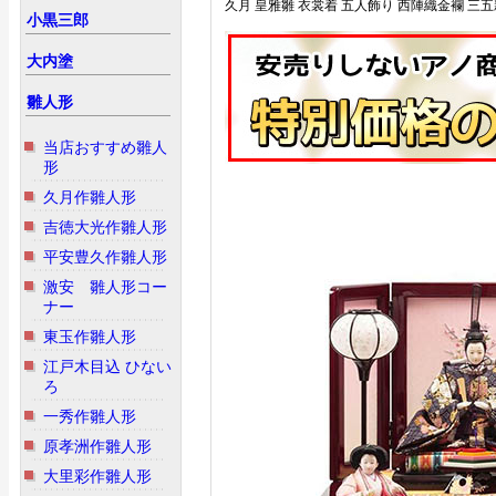
久月 皇雅雛 衣裳着 五人飾り 西陣織金襴 三五
小黒三郎
大内塗
雛人形
当店おすすめ雛人
形
久月作雛人形
吉徳大光作雛人形
平安豊久作雛人形
激安 雛人形コー
ナー
東玉作雛人形
江戸木目込 ひない
ろ
一秀作雛人形
原孝洲作雛人形
大里彩作雛人形