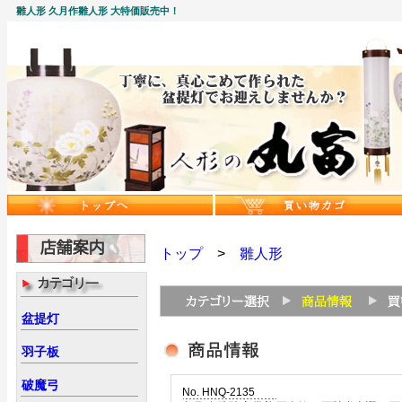
雛人形 久月作雛人形 大特価販売中！
トップ
>
雛人形
盆提灯
羽子板
破魔弓
No. HNQ-2135