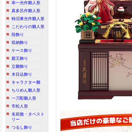
幸一光作雛人形
真多呂作雛人形
柿沼東光作雛人形
こだわりの雛人形
段飾り
収納飾り
ケース飾り
親王飾り
立雛飾り
木目込飾り
キャラクター雛
ちりめん雛人形
一刀彫雛人形
市松人形
名前旗・タペスト
リー
つるし飾り