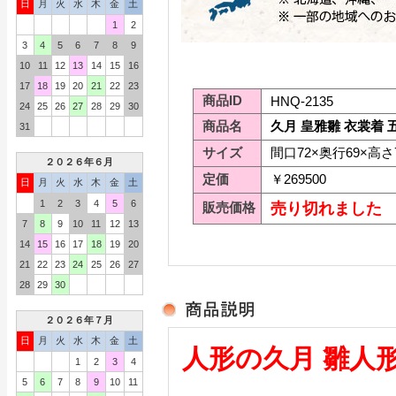
日
月
火
水
木
金
土
1
2
3
4
5
6
7
8
9
10
11
12
13
14
15
16
17
18
19
20
21
22
23
商品ID
HNQ-2135
24
25
26
27
28
29
30
商品名
久月 皇雅雛 衣裳着 
31
サイズ
間口72×奥行69×高さ
２０２６年６月
定価
￥269500
日
月
火
水
木
金
土
1
2
3
4
5
6
販売価格
売り切れました
7
8
9
10
11
12
13
14
15
16
17
18
19
20
21
22
23
24
25
26
27
28
29
30
２０２６年７月
日
月
火
水
木
金
土
人形の久月 雛人
1
2
3
4
5
6
7
8
9
10
11