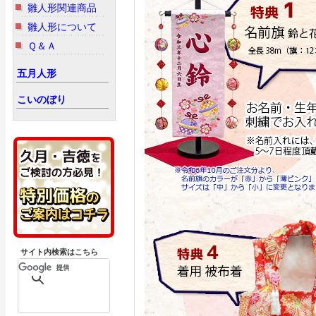
雛人形関連商品
雛人形について
Ｑ＆Ａ
五月人形
こいのぼり
サイト内検索はこちら