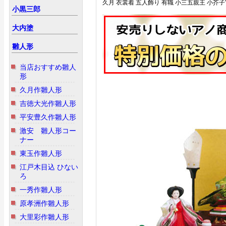
久月 衣裳着 五人飾り 有職 小三五親王 小芥子
小黒三郎
大内塗
雛人形
当店おすすめ雛人
形
久月作雛人形
吉徳大光作雛人形
平安豊久作雛人形
激安 雛人形コー
ナー
東玉作雛人形
江戸木目込 ひない
ろ
一秀作雛人形
原孝洲作雛人形
大里彩作雛人形