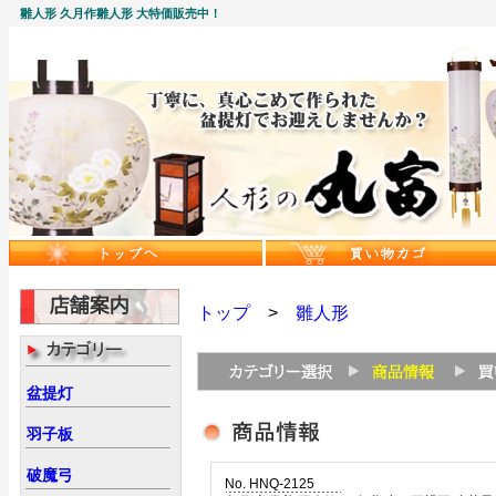
雛人形 久月作雛人形 大特価販売中！
トップ
>
雛人形
盆提灯
羽子板
破魔弓
No. HNQ-2125