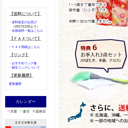
【送料について】
・
送料改定のお詫び
（2017/11/20より）
・
全国送料一覧はこちら
【ＦＡＸついて】
・
ＦＡＸ用紙はこちら
【リンク】
・
おすすめリンク集
・
相互リンクについて
【更新履歴】
更新履歴
カレンダー
■
■
■
大安
友引
店休日
２０２６年５月