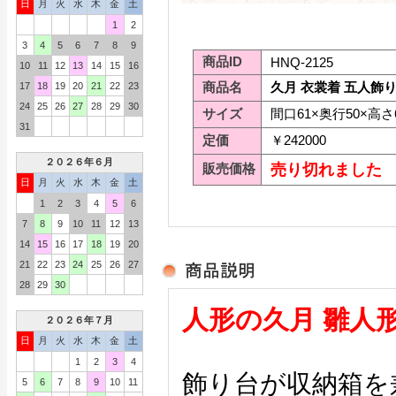
日
月
火
水
木
金
土
1
2
3
4
5
6
7
8
9
商品ID
HNQ-2125
10
11
12
13
14
15
16
商品名
久月 衣裳着 五人飾り
17
18
19
20
21
22
23
24
25
26
27
28
29
30
サイズ
間口61×奥行50×高さ
31
定価
￥242000
２０２６年６月
販売価格
売り切れました
日
月
火
水
木
金
土
1
2
3
4
5
6
7
8
9
10
11
12
13
14
15
16
17
18
19
20
21
22
23
24
25
26
27
28
29
30
人形の久月 雛人
２０２６年７月
日
月
火
水
木
金
土
1
2
3
4
飾り台が収納箱を
5
6
7
8
9
10
11