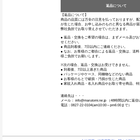
返品について
【返品について】
商品の品質には万全の注意を払っておりますが、配
が生じた場合、お申し込みのものと異なる商品が届
弊社負担でお取り替えさせていただきます。
● 返品・交換をご希望の場合は、まずメール及び
せください。
● 商品到着後、7日以内にご連絡ください。
● なお、お客様のご都合による返品・交換は、送
様ご負担でお願いします。
※次の場合、返品・交換はお受けできません。
● 到着後、7日以上過ぎた商品
● パッケージやケース、同梱物などのない商品
● お客様のもとで破損・汚損が生じた商品
● 家紋入れ商品・名入れ商品やお取り寄せ商品、特
連絡先は・・・
メール： info@marutomi.ne.jp （48時間以内
電話：0827-22-0104(am10:00～pm6:00まで）