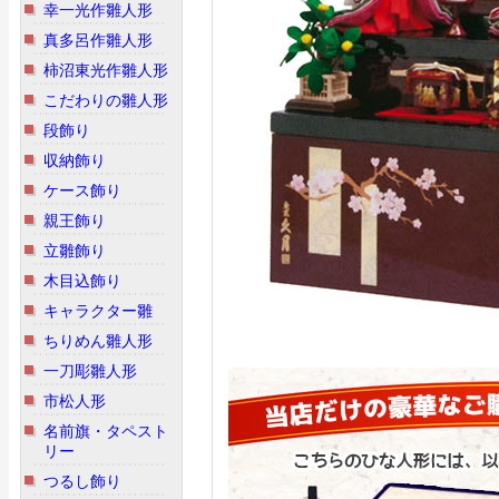
幸一光作雛人形
真多呂作雛人形
柿沼東光作雛人形
こだわりの雛人形
段飾り
収納飾り
ケース飾り
親王飾り
立雛飾り
木目込飾り
キャラクター雛
ちりめん雛人形
一刀彫雛人形
市松人形
名前旗・タペスト
リー
つるし飾り