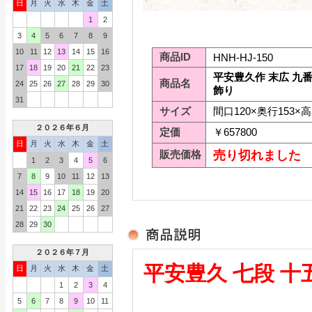
日
月
火
水
木
金
土
1
2
3
4
5
6
7
8
9
10
11
12
13
14
15
16
商品ID
HNH-HJ-150
17
18
19
20
21
22
23
平安豊久作 末広 九
商品名
24
25
26
27
28
29
30
飾り
31
サイズ
間口120×奥行153×高
２０２６年６月
定価
￥657800
日
月
火
水
木
金
土
販売価格
売り切れました
1
2
3
4
5
6
7
8
9
10
11
12
13
14
15
16
17
18
19
20
21
22
23
24
25
26
27
28
29
30
２０２６年７月
平安豊久 七段 十
日
月
火
水
木
金
土
1
2
3
4
5
6
7
8
9
10
11