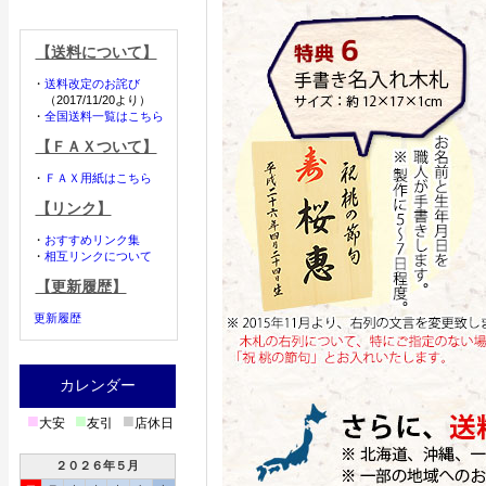
【送料について】
・
送料改定のお詫び
（2017/11/20より）
・
全国送料一覧はこちら
【ＦＡＸついて】
・
ＦＡＸ用紙はこちら
【リンク】
・
おすすめリンク集
・
相互リンクについて
【更新履歴】
更新履歴
カレンダー
■
■
■
大安
友引
店休日
２０２６年５月