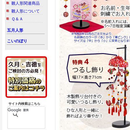
雛人形関連商品
雛人形について
Ｑ＆Ａ
五月人形
こいのぼり
サイト内検索はこちら