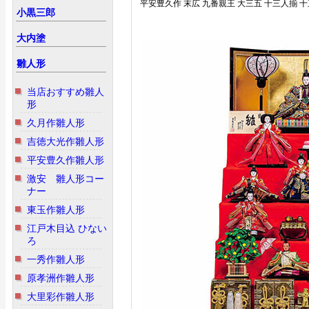
平安豊久作 末広 九番親王 大三五 十三人揃 
小黒三郎
大内塗
雛人形
当店おすすめ雛人
形
久月作雛人形
吉徳大光作雛人形
平安豊久作雛人形
激安 雛人形コー
ナー
東玉作雛人形
江戸木目込 ひない
ろ
一秀作雛人形
原孝洲作雛人形
大里彩作雛人形