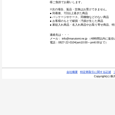
様ご負担でお願いします。
※次の場合、返品・交換はお受けできません。
● 到着後、7日以上過ぎた商品
● パッケージやケース、同梱物などのない商品
● お客様のもとで破損・汚損が生じた商品
● 家紋入れ商品・名入れ商品やお取り寄せ商品、特
連絡先は・・・
メール： info@marutomi.ne.jp （48時間以内
電話：0827-22-0104(am10:00～pm6:00まで）
会社概要
特定商取引に関する記述
Copyright(c) 株