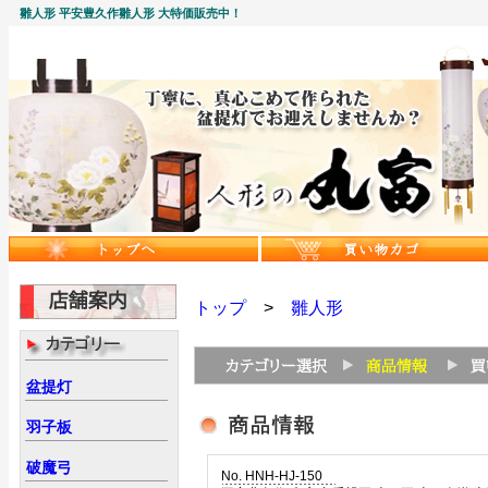
雛人形 平安豊久作雛人形 大特価販売中！
トップ
>
雛人形
盆提灯
羽子板
破魔弓
No. HNH-HJ-150