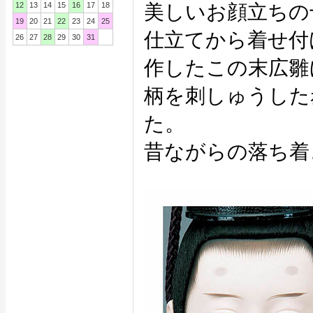
12
13
14
15
16
17
18
美しいお顔立ちの
19
20
21
22
23
24
25
仕立てから着せ付
26
27
28
29
30
31
作したこの末広雛
柄を刺しゅうした
た。
昔ながらの落ち着