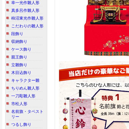
幸一光作雛人形
真多呂作雛人形
柿沼東光作雛人形
こだわりの雛人形
段飾り
収納飾り
ケース飾り
親王飾り
立雛飾り
木目込飾り
キャラクター雛
ちりめん雛人形
一刀彫雛人形
市松人形
名前旗・タペスト
リー
つるし飾り