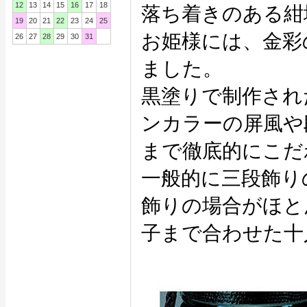
12
13
14
15
16
17
18
落ち着きのある紺
19
20
21
22
23
24
25
お姫様には、金彩
26
27
28
29
30
31
ました。
黒塗りで制作され
ンカラーの屏風や
まで徹底的にこだ
一般的に三段飾り
飾りの場合がほと
子まで合わせた十