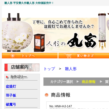
雛人形 平安豊久作雛人形 大特価販売中！
トップ
>
雛人形
盆提灯
羽子板
破魔弓
No. HNH-HJ-147