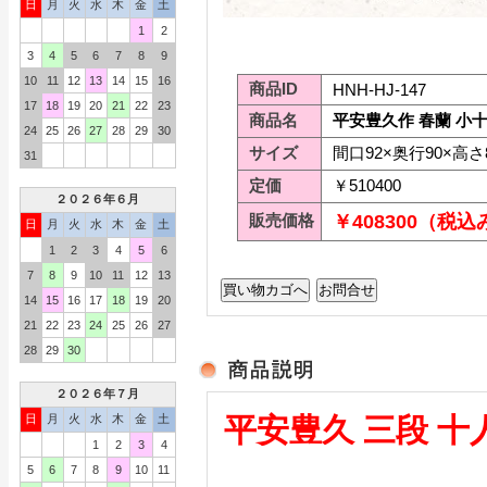
日
月
火
水
木
金
土
1
2
3
4
5
6
7
8
9
10
11
12
13
14
15
16
商品ID
HNH-HJ-147
17
18
19
20
21
22
23
商品名
平安豊久作 春蘭 小十
24
25
26
27
28
29
30
サイズ
間口92×奥行90×高さ
31
定価
￥510400
２０２６年６月
販売価格
￥408300（税込
日
月
火
水
木
金
土
1
2
3
4
5
6
7
8
9
10
11
12
13
14
15
16
17
18
19
20
21
22
23
24
25
26
27
28
29
30
２０２６年７月
日
月
火
水
木
金
土
平安豊久 三段 十
1
2
3
4
5
6
7
8
9
10
11