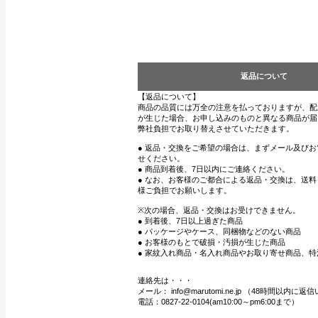
返品について
【返品について】
商品の品質には万全の注意を払っておりますが、配
が生じた場合、お申し込みのものと異なる商品が届
弊社負担でお取り替えさせていただきます。
● 返品・交換をご希望の場合は、まずメール及び
せください。
● 商品到着後、7日以内にご連絡ください。
● なお、お客様のご都合による返品・交換は、送
様ご負担でお願いします。
※次の場合、返品・交換はお受けできません。
● 到着後、7日以上過ぎた商品
● パッケージやケース、同梱物などのない商品
● お客様のもとで破損・汚損が生じた商品
● 家紋入れ商品・名入れ商品やお取り寄せ商品、特
連絡先は・・・
メール： info@marutomi.ne.jp （48時間以内
電話：0827-22-0104(am10:00～pm6:00まで）