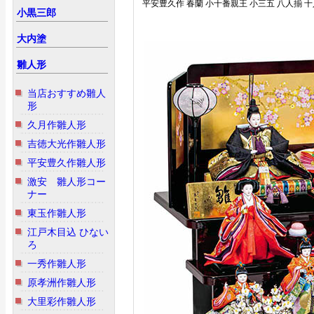
平安豊久作 春蘭 小十番親王 小三五 八人揃 
小黒三郎
大内塗
雛人形
当店おすすめ雛人
形
久月作雛人形
吉徳大光作雛人形
平安豊久作雛人形
激安 雛人形コー
ナー
東玉作雛人形
江戸木目込 ひない
ろ
一秀作雛人形
原孝洲作雛人形
大里彩作雛人形