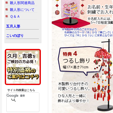
雛人形関連商品
雛人形について
Ｑ＆Ａ
五月人形
こいのぼり
サイト内検索はこちら