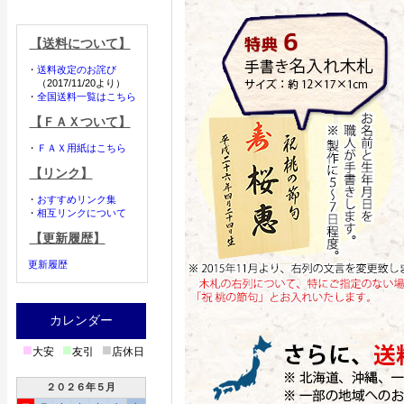
【送料について】
・
送料改定のお詫び
（2017/11/20より）
・
全国送料一覧はこちら
【ＦＡＸついて】
・
ＦＡＸ用紙はこちら
【リンク】
・
おすすめリンク集
・
相互リンクについて
【更新履歴】
更新履歴
カレンダー
■
■
■
大安
友引
店休日
２０２６年５月