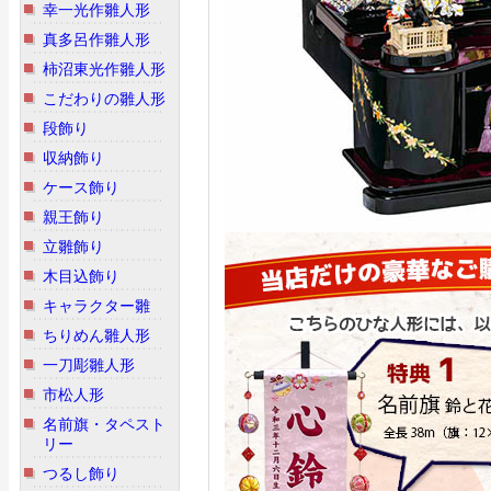
幸一光作雛人形
真多呂作雛人形
柿沼東光作雛人形
こだわりの雛人形
段飾り
収納飾り
ケース飾り
親王飾り
立雛飾り
木目込飾り
キャラクター雛
ちりめん雛人形
一刀彫雛人形
市松人形
名前旗・タペスト
リー
つるし飾り