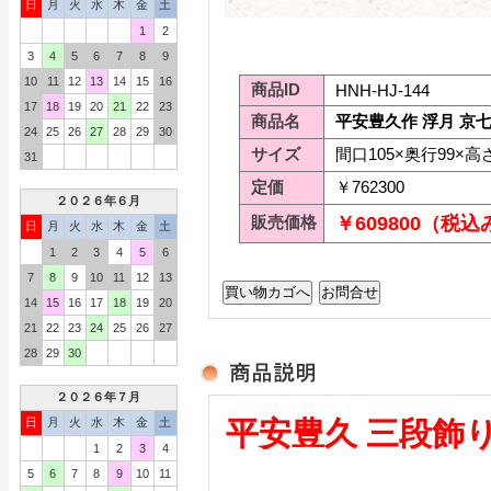
日
月
火
水
木
金
土
1
2
3
4
5
6
7
8
9
10
11
12
13
14
15
16
商品ID
HNH-HJ-144
17
18
19
20
21
22
23
商品名
平安豊久作 浮月 京七
24
25
26
27
28
29
30
サイズ
間口105×奥行99×高さ
31
定価
￥762300
２０２６年６月
販売価格
￥609800（税込
日
月
火
水
木
金
土
1
2
3
4
5
6
7
8
9
10
11
12
13
14
15
16
17
18
19
20
21
22
23
24
25
26
27
28
29
30
２０２６年７月
日
月
火
水
木
金
土
平安豊久 三段飾
1
2
3
4
5
6
7
8
9
10
11