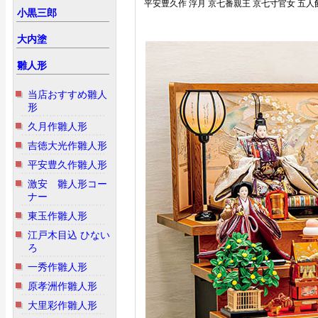
平安豊久作 浮月 京七番親王 京七寸官女 五人
小黒三郎
大内塗
雛人形
当店おすすめ雛人
形
久月作雛人形
吉徳大光作雛人形
平安豊久作雛人形
激安 雛人形コー
ナー
東玉作雛人形
江戸木目込 ひない
ろ
一秀作雛人形
原孝洲作雛人形
大里彩作雛人形