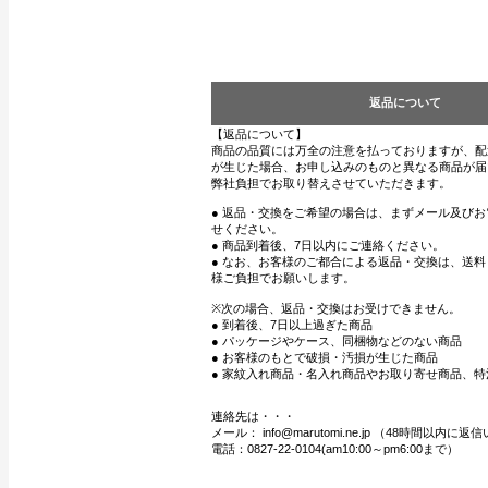
返品について
【返品について】
商品の品質には万全の注意を払っておりますが、配
が生じた場合、お申し込みのものと異なる商品が届
弊社負担でお取り替えさせていただきます。
● 返品・交換をご希望の場合は、まずメール及び
せください。
● 商品到着後、7日以内にご連絡ください。
● なお、お客様のご都合による返品・交換は、送
様ご負担でお願いします。
※次の場合、返品・交換はお受けできません。
● 到着後、7日以上過ぎた商品
● パッケージやケース、同梱物などのない商品
● お客様のもとで破損・汚損が生じた商品
● 家紋入れ商品・名入れ商品やお取り寄せ商品、特
連絡先は・・・
メール： info@marutomi.ne.jp （48時間以内
電話：0827-22-0104(am10:00～pm6:00まで）