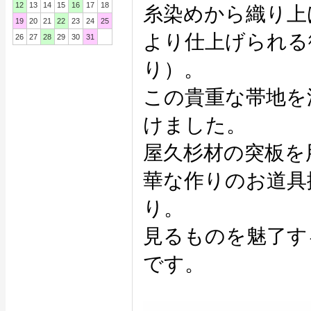
12
13
14
15
16
17
18
糸染めから織り上
19
20
21
22
23
24
25
より仕上げられる
26
27
28
29
30
31
り）。
この貴重な帯地を
けました。
屋久杉材の突板を
華な作りのお道具
り。
見るものを魅了す
です。