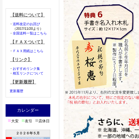
【送料について】
・
送料改定のお詫び
（2017/11/20より）
・
全国送料一覧はこちら
【ＦＡＸついて】
・
ＦＡＸ用紙はこちら
【リンク】
・
おすすめリンク集
・
相互リンクについて
【更新履歴】
更新履歴
カレンダー
■
■
■
大安
友引
店休日
２０２６年５月