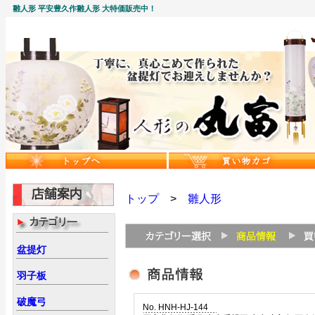
雛人形 平安豊久作雛人形 大特価販売中！
トップ
>
雛人形
盆提灯
羽子板
破魔弓
No. HNH-HJ-144