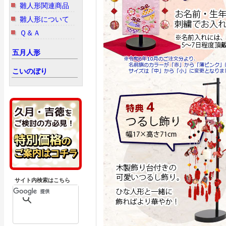
雛人形関連商品
雛人形について
Ｑ＆Ａ
五月人形
こいのぼり
サイト内検索はこちら