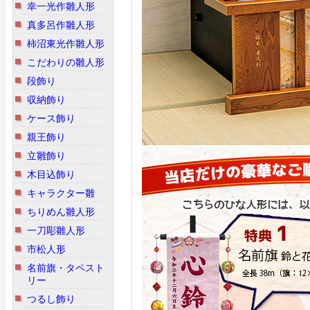
幸一光作雛人形
真多呂作雛人形
柿沼東光作雛人形
こだわりの雛人形
段飾り
収納飾り
ケース飾り
親王飾り
立雛飾り
木目込飾り
キャラクター雛
ちりめん雛人形
一刀彫雛人形
市松人形
名前旗・タペスト
リー
つるし飾り