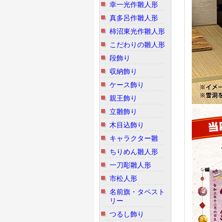
幸一光作雛人形
真多呂作雛人形
柿沼東光作雛人形
こだわりの雛人形
段飾り
収納飾り
ケース飾り
親王飾り
立雛飾り
木目込飾り
キャラクター雛
ちりめん雛人形
一刀彫雛人形
市松人形
名前旗・タペスト
リー
つるし飾り