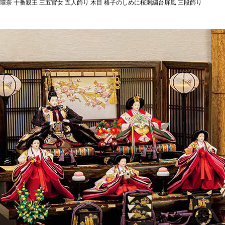
環奈 十番親王 三五官女 五人飾り 木目 格子のしめに桜刺繍台屏風 三段飾り