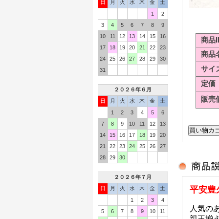
日
月
火
水
木
金
土
1
2
3
4
5
6
7
8
9
10
11
12
13
14
15
16
商品I
17
18
19
20
21
22
23
商品
24
25
26
27
28
29
30
サイ
31
定価
２０２６年６月
販売
日
月
火
水
木
金
土
1
2
3
4
5
6
7
8
9
10
11
12
13
14
15
16
17
18
19
20
21
22
23
24
25
26
27
28
29
30
２０２６年７月
平安豊
日
月
火
水
木
金
土
1
2
3
4
人気の
5
6
7
8
9
10
11
親王揃