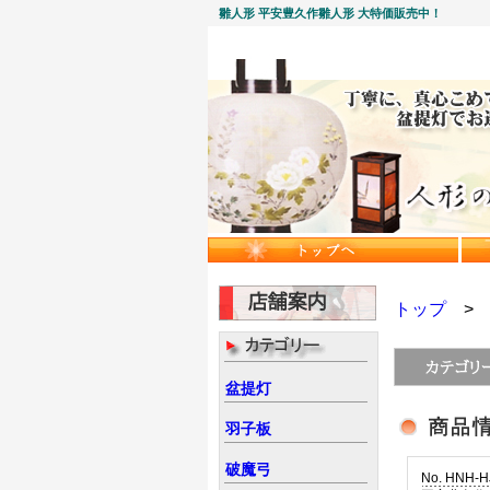
雛人形 平安豊久作雛人形 大特価販売中！
トップ
盆提灯
羽子板
破魔弓
No. HNH-H