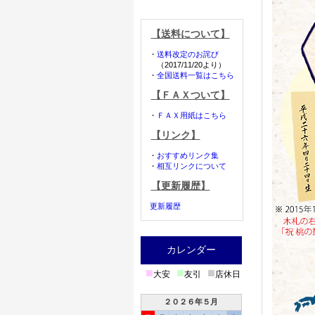
【送料について】
・
送料改定のお詫び
（2017/11/20より）
・
全国送料一覧はこちら
【ＦＡＸついて】
・
ＦＡＸ用紙はこちら
【リンク】
・
おすすめリンク集
・
相互リンクについて
【更新履歴】
更新履歴
カレンダー
■
■
■
大安
友引
店休日
２０２６年５月