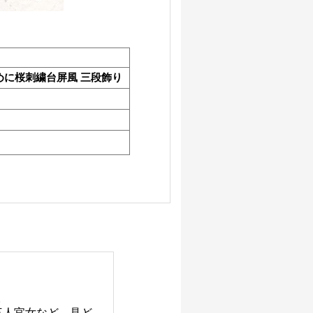
しめに桜刺繍台屏風 三段飾り
。
三人官女など、見ど