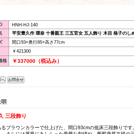
D
HNH-HJ-140
名
平安豊久作 環奈 十番親王 三五官女 五人飾り 木目 格子の
ズ
間口93×奥行85×高さ77cm
￥421300
価格
￥337000（税込み）
久 三段飾り
あるブラウンカラーで仕上げた、間口93cmの低床三段飾りです
え、さらには屏風にあしらった豪華な刺繍や、葡萄唐草文様の