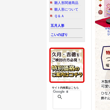
雛人形関連商品
雛人形について
Ｑ＆Ａ
五月人形
こいのぼり
サイト内検索はこちら