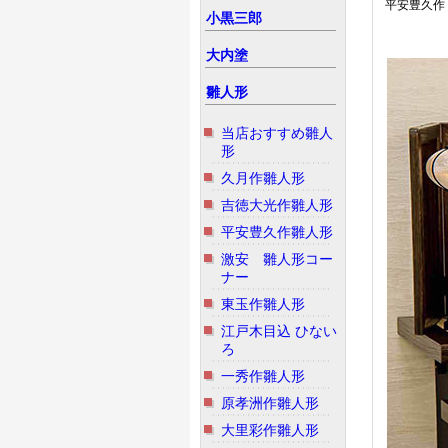
平安豊久作 
小黒三郎
大内塗
雛人形
当店おすすめ雛人
形
久月作雛人形
吉徳大光作雛人形
平安豊久作雛人形
激安 雛人形コー
ナー
東玉作雛人形
江戸木目込 ひない
ろ
一秀作雛人形
原孝洲作雛人形
大里彩作雛人形