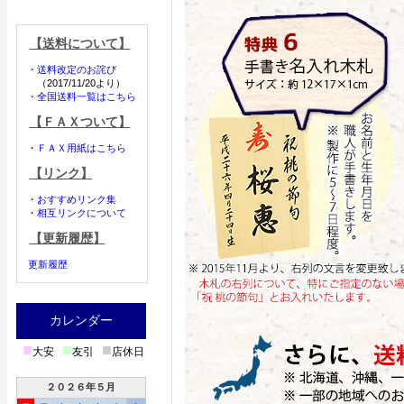
【送料について】
・
送料改定のお詫び
（2017/11/20より）
・
全国送料一覧はこちら
【ＦＡＸついて】
・
ＦＡＸ用紙はこちら
【リンク】
・
おすすめリンク集
・
相互リンクについて
【更新履歴】
更新履歴
カレンダー
■
■
■
大安
友引
店休日
２０２６年５月