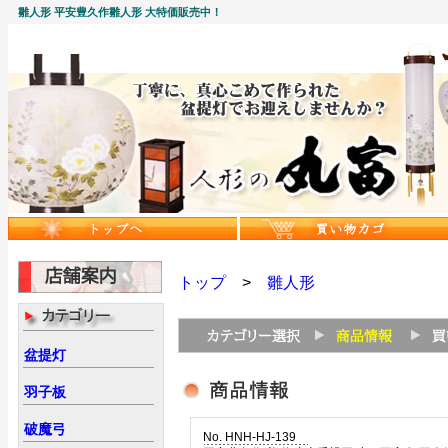
雛人形 平安豊久作雛人形 大特価販売中！
トップ
>
雛人形
盆提灯
羽子板
破魔弓
No. HNH-HJ-139