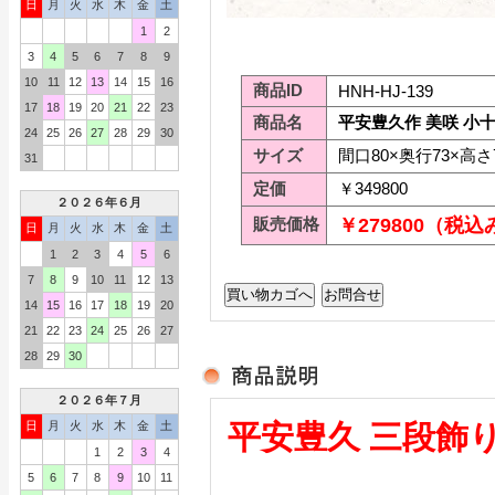
日
月
火
水
木
金
土
1
2
3
4
5
6
7
8
9
10
11
12
13
14
15
16
商品ID
HNH-HJ-139
17
18
19
20
21
22
23
商品名
平安豊久作 美咲 小
24
25
26
27
28
29
30
サイズ
間口80×奥行73×高さ
31
定価
￥349800
２０２６年６月
販売価格
￥279800（税込
日
月
火
水
木
金
土
1
2
3
4
5
6
7
8
9
10
11
12
13
14
15
16
17
18
19
20
21
22
23
24
25
26
27
28
29
30
２０２６年７月
日
月
火
水
木
金
土
平安豊久 三段飾
1
2
3
4
5
6
7
8
9
10
11