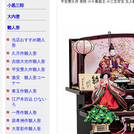
平安豊久作 美咲 小十番親王 小三五官女 五
小黒三郎
大内塗
雛人形
当店おすすめ雛人
形
久月作雛人形
吉徳大光作雛人形
平安豊久作雛人形
激安 雛人形コー
ナー
東玉作雛人形
江戸木目込 ひない
ろ
一秀作雛人形
原孝洲作雛人形
大里彩作雛人形