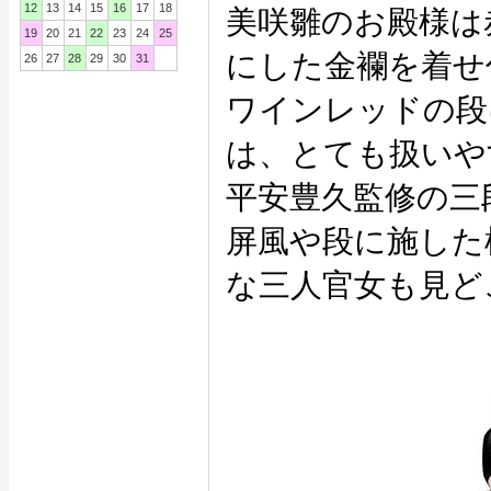
12
13
14
15
16
17
18
美咲雛のお殿様は
19
20
21
22
23
24
25
にした金襴を着せ
26
27
28
29
30
31
ワインレッドの段
は、とても扱いやす
平安豊久監修の三
屏風や段に施した
な三人官女も見ど