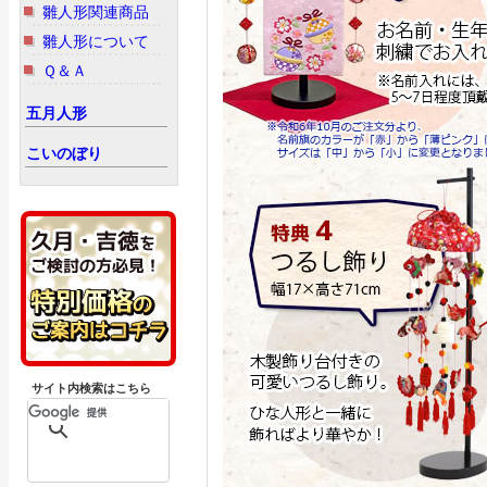
雛人形関連商品
雛人形について
Ｑ＆Ａ
五月人形
こいのぼり
サイト内検索はこちら