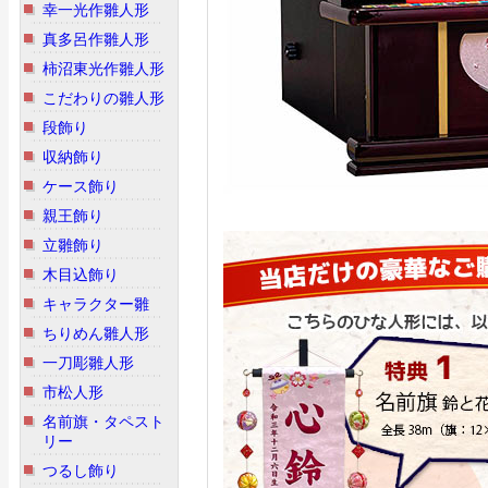
幸一光作雛人形
真多呂作雛人形
柿沼東光作雛人形
こだわりの雛人形
段飾り
収納飾り
ケース飾り
親王飾り
立雛飾り
木目込飾り
キャラクター雛
ちりめん雛人形
一刀彫雛人形
市松人形
名前旗・タペスト
リー
つるし飾り