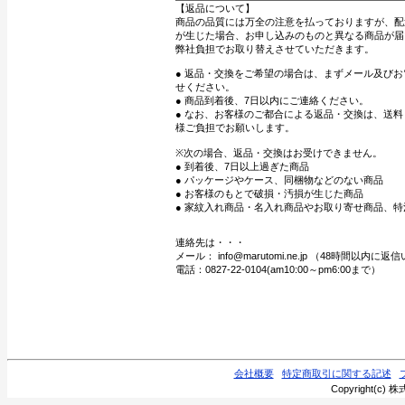
【返品について】
商品の品質には万全の注意を払っておりますが、配
が生じた場合、お申し込みのものと異なる商品が届
弊社負担でお取り替えさせていただきます。
● 返品・交換をご希望の場合は、まずメール及び
せください。
● 商品到着後、7日以内にご連絡ください。
● なお、お客様のご都合による返品・交換は、送
様ご負担でお願いします。
※次の場合、返品・交換はお受けできません。
● 到着後、7日以上過ぎた商品
● パッケージやケース、同梱物などのない商品
● お客様のもとで破損・汚損が生じた商品
● 家紋入れ商品・名入れ商品やお取り寄せ商品、特
連絡先は・・・
メール： info@marutomi.ne.jp （48時間以内
電話：0827-22-0104(am10:00～pm6:00まで）
会社概要
特定商取引に関する記述
Copyright(c) 株