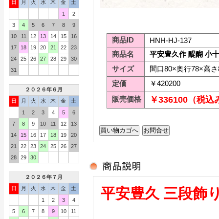
日
月
火
水
木
金
土
1
2
3
4
5
6
7
8
9
10
11
12
13
14
15
16
商品ID
HNH-HJ-137
17
18
19
20
21
22
23
商品名
平安豊久作 醍醐 小
24
25
26
27
28
29
30
サイズ
間口80×奥行78×高さ
31
定価
￥420200
２０２６年６月
販売価格
￥336100（税込
日
月
火
水
木
金
土
1
2
3
4
5
6
7
8
9
10
11
12
13
14
15
16
17
18
19
20
21
22
23
24
25
26
27
28
29
30
２０２６年７月
日
月
火
水
木
金
土
平安豊久 三段飾
1
2
3
4
5
6
7
8
9
10
11