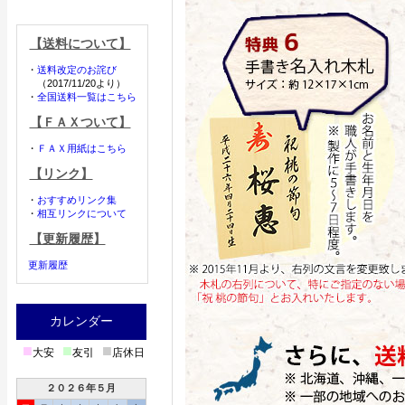
【送料について】
・
送料改定のお詫び
（2017/11/20より）
・
全国送料一覧はこちら
【ＦＡＸついて】
・
ＦＡＸ用紙はこちら
【リンク】
・
おすすめリンク集
・
相互リンクについて
【更新履歴】
更新履歴
カレンダー
■
■
■
大安
友引
店休日
２０２６年５月