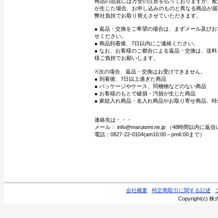
商品の品質には万全の注意を払っておりますが、配
が生じた場合、お申し込みのものと異なる商品が届
弊社負担でお取り替えさせていただきます。
● 返品・交換をご希望の場合は、まずメール及び
せください。
● 商品到着後、7日以内にご連絡ください。
● なお、お客様のご都合による返品・交換は、送
様ご負担でお願いします。
※次の場合、返品・交換はお受けできません。
● 到着後、7日以上過ぎた商品
● パッケージやケース、同梱物などのない商品
● お客様のもとで破損・汚損が生じた商品
● 家紋入れ商品・名入れ商品やお取り寄せ商品、特
連絡先は・・・
メール： info@marutomi.ne.jp （48時間以内
電話：0827-22-0104(am10:00～pm6:00まで）
会社概要
特定商取引に関する記述
Copyright(c) 株