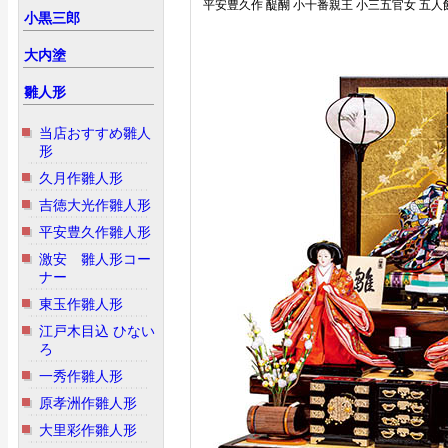
平安豊久作 醍醐 小十番親王 小三五官女 五人
小黒三郎
大内塗
雛人形
当店おすすめ雛人
形
久月作雛人形
吉徳大光作雛人形
平安豊久作雛人形
激安 雛人形コー
ナー
東玉作雛人形
江戸木目込 ひない
ろ
一秀作雛人形
原孝洲作雛人形
大里彩作雛人形