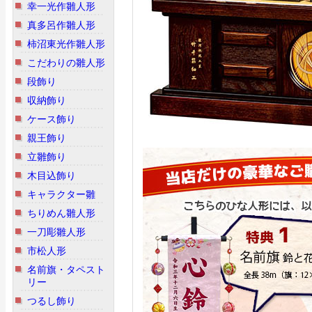
幸一光作雛人形
真多呂作雛人形
柿沼東光作雛人形
こだわりの雛人形
段飾り
収納飾り
ケース飾り
親王飾り
立雛飾り
木目込飾り
キャラクター雛
ちりめん雛人形
一刀彫雛人形
市松人形
名前旗・タペスト
リー
つるし飾り