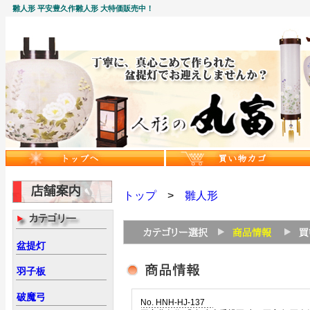
雛人形 平安豊久作雛人形 大特価販売中！
トップ
>
雛人形
盆提灯
羽子板
破魔弓
No. HNH-HJ-137