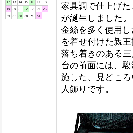
12
13
14
15
16
17
18
家具調で仕上げた
19
20
21
22
23
24
25
が誕生しました。
26
27
28
29
30
31
金絲を多く使用し
を着せ付けた親王
落ち着きのある三
台の前面には、駿
施した、見どころ
人飾りです。