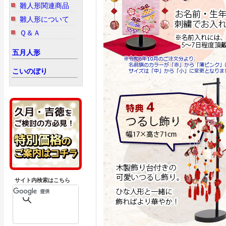
雛人形関連商品
雛人形について
Ｑ＆Ａ
五月人形
こいのぼり
サイト内検索はこちら