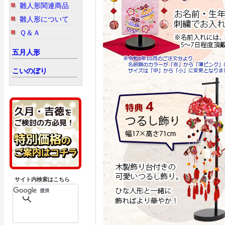
雛人形関連商品
雛人形について
Ｑ＆Ａ
五月人形
こいのぼり
サイト内検索はこちら