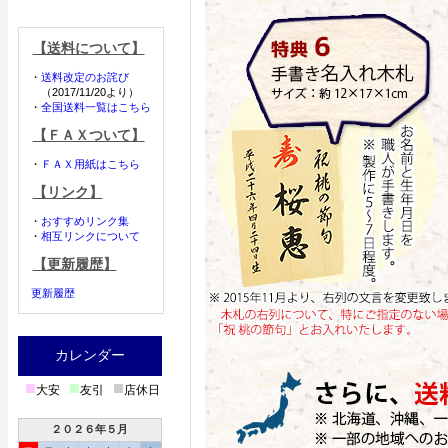
【送料について】
・
送料改定のお詫び
（2017/11/20より）
・
全国送料一覧はこちら
【ＦＡＸついて】
・
ＦＡＸ用紙はこちら
【リンク】
・
おすすめリンク集
・
相互リンクについて
【更新履歴】
更新履歴
カレンダー
■
■
■
大安
友引
店休日
２０２６年５月