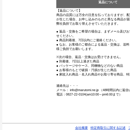
返品について
【返品について】
商品の品質には万全の注意を払っておりますが、配
が生じた場合、お申し込みのものと異なる商品が届
弊社負担でお取り替えさせていただきます。
● 返品・交換をご希望の場合は、まずメール及び
せください。
● 商品到着後、7日以内にご連絡ください。
● なお、お客様のご都合による返品・交換は、送
様ご負担でお願いします。
※次の場合、返品・交換はお受けできません。
● 到着後、7日以上過ぎた商品
● パッケージやケース、同梱物などのない商品
● お客様のもとで破損・汚損が生じた商品
● 家紋入れ商品・名入れ商品やお取り寄せ商品、特
連絡先は・・・
メール： info@marutomi.ne.jp （48時間以内
電話：0827-22-0104(am10:00～pm6:00まで）
会社概要
特定商取引に関する記述