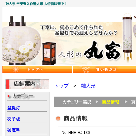
雛人形 平安豊久作雛人形 大特価販売中！
トップ
>
雛人形
盆提灯
羽子板
破魔弓
No. HNH-HJ-136