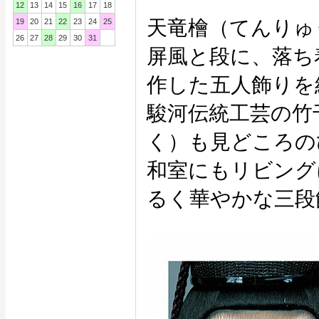
12
13
14
15
16
17
18
天竜檜（てんりゅ
19
20
21
22
23
24
25
26
27
28
29
30
31
屏風と段に、落ち
作した五人飾りを
駿河伝統工芸の竹
く）も見どころの
和室にもリビング
るく華やかな三段