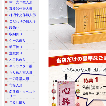
幸一光作雛人形
真多呂作雛人形
柿沼東光作雛人形
こだわりの雛人形
段飾り
収納飾り
ケース飾り
親王飾り
立雛飾り
木目込飾り
キャラクター雛
ちりめん雛人形
一刀彫雛人形
市松人形
名前旗・タペスト
リー
つるし飾り