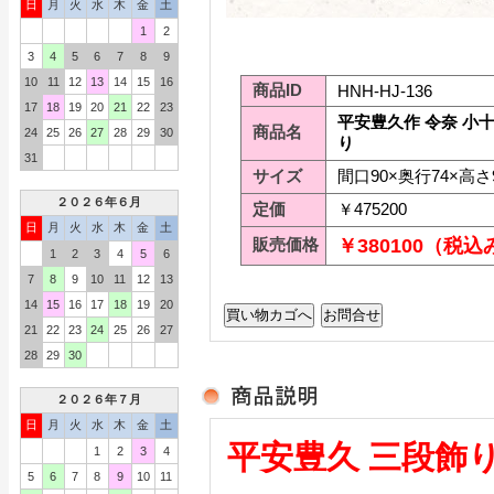
日
月
火
水
木
金
土
1
2
3
4
5
6
7
8
9
10
11
12
13
14
15
16
商品ID
HNH-HJ-136
17
18
19
20
21
22
23
平安豊久作 令奈 小
商品名
24
25
26
27
28
29
30
り
31
サイズ
間口90×奥行74×高さ
２０２６年６月
定価
￥475200
日
月
火
水
木
金
土
販売価格
￥380100（税込
1
2
3
4
5
6
7
8
9
10
11
12
13
14
15
16
17
18
19
20
21
22
23
24
25
26
27
28
29
30
２０２６年７月
日
月
火
水
木
金
土
平安豊久 三段飾
1
2
3
4
5
6
7
8
9
10
11