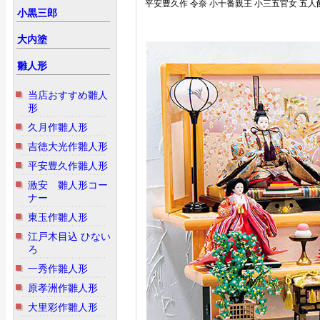
平安豊久作 令奈 小十番親王 小三五官女 五人
小黒三郎
大内塗
雛人形
当店おすすめ雛人
形
久月作雛人形
吉徳大光作雛人形
平安豊久作雛人形
激安 雛人形コー
ナー
東玉作雛人形
江戸木目込 ひない
ろ
一秀作雛人形
原孝洲作雛人形
大里彩作雛人形