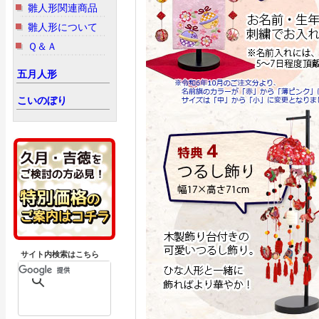
雛人形関連商品
雛人形について
Ｑ＆Ａ
五月人形
こいのぼり
サイト内検索はこちら