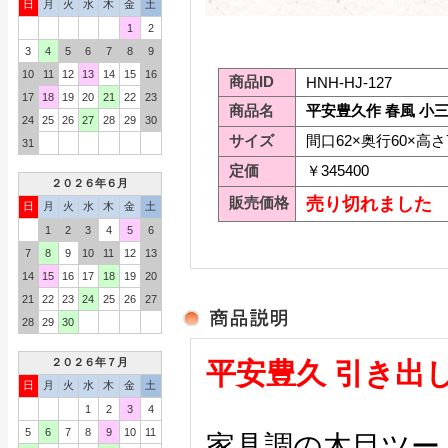
日
月
火
水
木
金
土
1
2
3
4
5
6
7
8
9
10
11
12
13
14
15
16
商品ID
HNH-HJ-127
17
18
19
20
21
22
23
商品名
平安豊久作 春風 小
24
25
26
27
28
29
30
サイズ
間口62×奥行60×高さ
31
定価
￥345400
２０２６年６月
販売価格
売り切れました
日
月
火
水
木
金
土
1
2
3
4
5
6
7
8
9
10
11
12
13
14
15
16
17
18
19
20
21
22
23
24
25
26
27
28
29
30
２０２６年７月
平安豊久 引き出
日
月
火
水
木
金
土
1
2
3
4
5
6
7
8
9
10
11
家具調の木目ツー