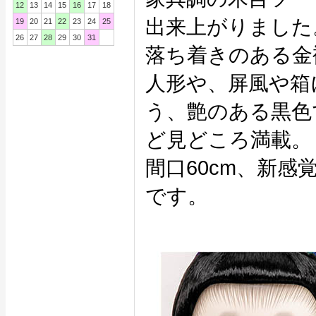
12
13
14
15
16
17
18
出来上がりました
19
20
21
22
23
24
25
26
27
28
29
30
31
落ち着きのある金
人形や、屏風や箱
う、艶のある黒色
ど見どころ満載。
間口60cm、新
です。