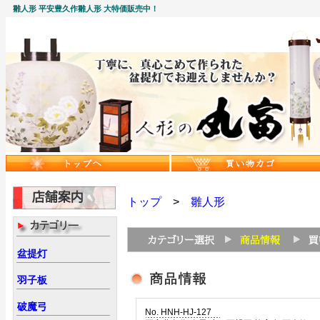
雛人形 平安豊久作雛人形 大特価販売中！
トップ
>
雛人形
盆提灯
羽子板
破魔弓
No. HNH-HJ-127