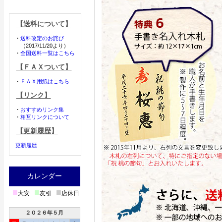
【送料について】
・
送料改定のお詫び
（2017/11/20より）
・
全国送料一覧はこちら
【ＦＡＸついて】
・
ＦＡＸ用紙はこちら
【リンク】
・
おすすめリンク集
・
相互リンクについて
【更新履歴】
更新履歴
カレンダー
■
■
■
大安
友引
店休日
２０２６年５月