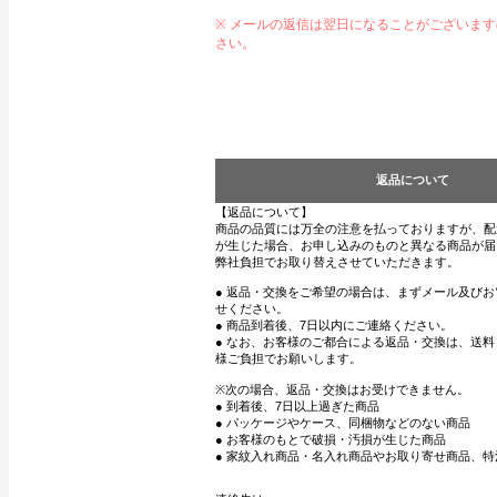
※ メールの返信は翌日になることがございま
さい。
返品について
【返品について】
商品の品質には万全の注意を払っておりますが、配
が生じた場合、お申し込みのものと異なる商品が届
弊社負担でお取り替えさせていただきます。
● 返品・交換をご希望の場合は、まずメール及び
せください。
● 商品到着後、7日以内にご連絡ください。
● なお、お客様のご都合による返品・交換は、送
様ご負担でお願いします。
※次の場合、返品・交換はお受けできません。
● 到着後、7日以上過ぎた商品
● パッケージやケース、同梱物などのない商品
● お客様のもとで破損・汚損が生じた商品
● 家紋入れ商品・名入れ商品やお取り寄せ商品、特