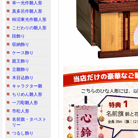
幸一光作雛人形
真多呂作雛人形
柿沼東光作雛人形
こだわりの雛人形
段飾り
収納飾り
ケース飾り
親王飾り
立雛飾り
木目込飾り
キャラクター雛
ちりめん雛人形
一刀彫雛人形
市松人形
名前旗・タペスト
リー
つるし飾り