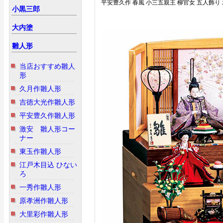
平安豊久作 春風 小三五親王 柳官女 五人飾り
小黒三郎
大内塗
雛人形
当店おすすめ雛人
形
久月作雛人形
吉徳大光作雛人形
平安豊久作雛人形
激安 雛人形コー
ナー
東玉作雛人形
江戸木目込 ひない
ろ
一秀作雛人形
原孝洲作雛人形
大里彩作雛人形