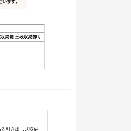
式収納箱 三段収納飾り
ある引き出し式収納