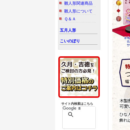
雛人形関連商品
雛人形について
Ｑ＆Ａ
五月人形
こいのぼり
サイト内検索はこちら