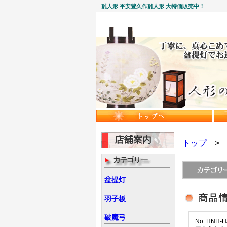
雛人形 平安豊久作雛人形 大特価販売中！
トップ
盆提灯
羽子板
破魔弓
No. HNH-H