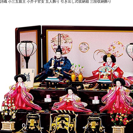
 詩織 小三五親王 小芥子官女 五人飾り 引き出し式収納箱 三段収納飾り