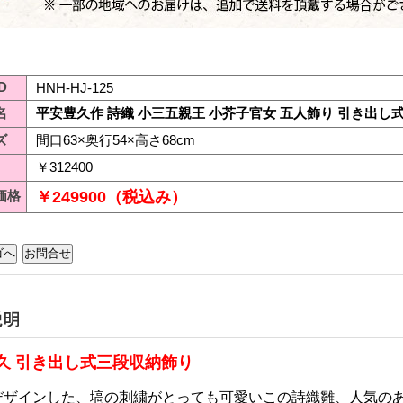
D
HNH-HJ-125
名
平安豊久作 詩織 小三五親王 小芥子官女 五人飾り 引き出し
ズ
間口63×奥行54×高さ68cm
￥312400
価格
￥249900（税込み）
久 引き出し式三段収納飾り
デザインした、塙の刺繍がとっても可愛いこの詩織雛、人気の