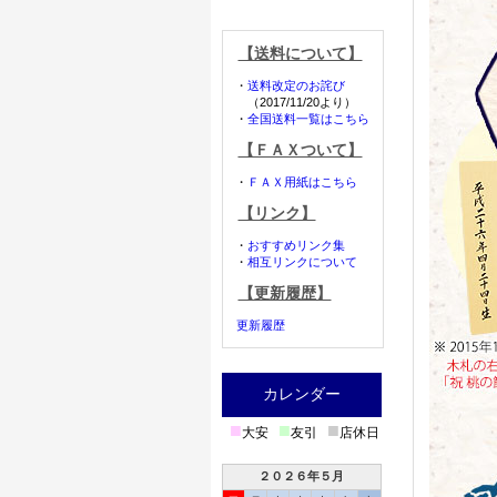
【送料について】
・
送料改定のお詫び
（2017/11/20より）
・
全国送料一覧はこちら
【ＦＡＸついて】
・
ＦＡＸ用紙はこちら
【リンク】
・
おすすめリンク集
・
相互リンクについて
【更新履歴】
更新履歴
カレンダー
■
■
■
大安
友引
店休日
２０２６年５月