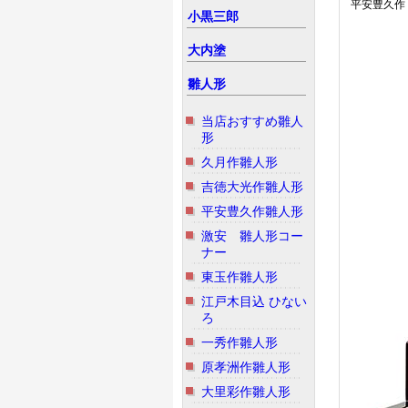
平安豊久作
小黒三郎
大内塗
雛人形
当店おすすめ雛人
形
久月作雛人形
吉徳大光作雛人形
平安豊久作雛人形
激安 雛人形コー
ナー
東玉作雛人形
江戸木目込 ひない
ろ
一秀作雛人形
原孝洲作雛人形
大里彩作雛人形