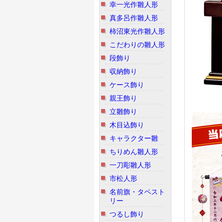
幸一光作雛人形
真多呂作雛人形
柿沼東光作雛人形
こだわりの雛人形
段飾り
収納飾り
ケース飾り
親王飾り
立雛飾り
木目込飾り
キャラクター雛
ちりめん雛人形
一刀彫雛人形
市松人形
名前旗・タペスト
リー
つるし飾り