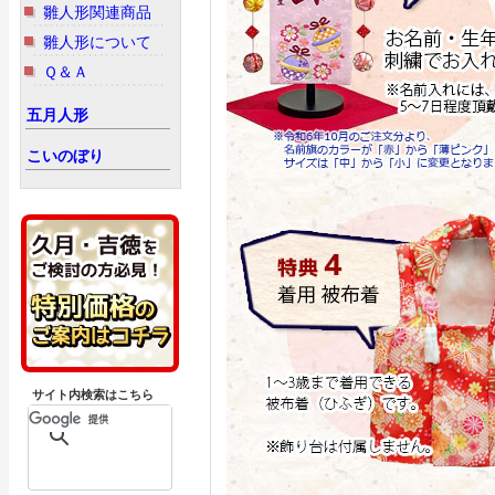
雛人形関連商品
雛人形について
Ｑ＆Ａ
五月人形
こいのぼり
サイト内検索はこちら