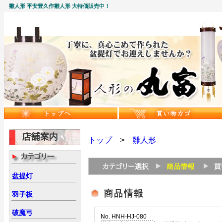
雛人形 平安豊久作雛人形 大特価販売中！
トップ
>
雛人形
盆提灯
羽子板
破魔弓
No. HNH-HJ-080