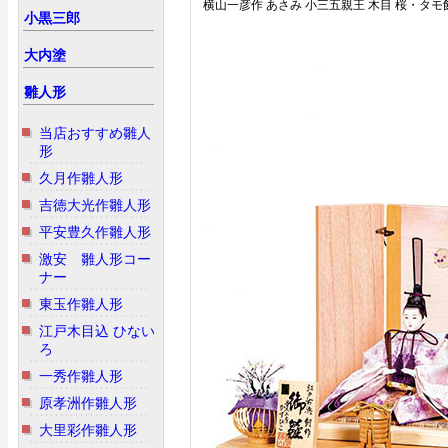
横山一彦作 あさみ 小三五親王 木目 桜・タモ
小黒三郎
大内塗
雛人形
当店おすすめ雛人
形
久月作雛人形
吉徳大光作雛人形
平安豊久作雛人形
激安 雛人形コー
ナー
東玉作雛人形
江戸木目込 ひない
ろ
一秀作雛人形
原孝洲作雛人形
大里彩作雛人形