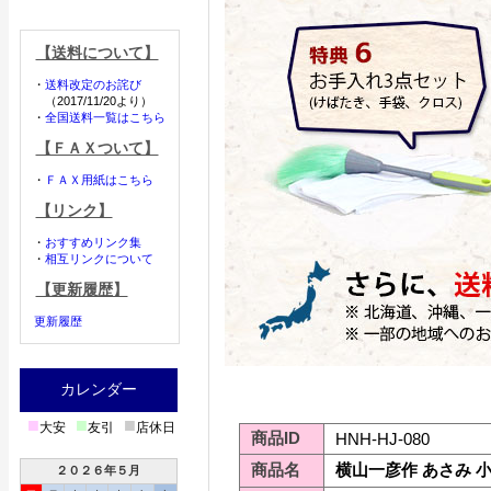
【送料について】
・
送料改定のお詫び
（2017/11/20より）
・
全国送料一覧はこちら
【ＦＡＸついて】
・
ＦＡＸ用紙はこちら
【リンク】
・
おすすめリンク集
・
相互リンクについて
【更新履歴】
更新履歴
カレンダー
■
■
■
大安
友引
店休日
商品ID
HNH-HJ-080
商品名
横山一彦作 あさみ 
２０２６年５月