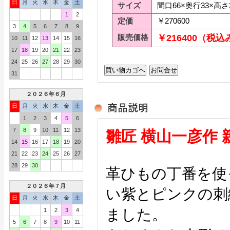
日
月
火
水
木
金
土
サイズ
間口66×奥行33×高さ
1
2
定価
￥270600
3
4
5
6
7
8
9
販売価格
￥216400（税込
10
11
12
13
14
15
16
17
18
19
20
21
22
23
24
25
26
27
28
29
30
31
２０２６年６月
日
月
火
水
木
金
土
1
2
3
4
5
6
7
8
9
10
11
12
13
雛匠 横山一彦作 
14
15
16
17
18
19
20
21
22
23
24
25
26
27
28
29
30
革ひもの丁番を使
２０２６年７月
い紫とピンクの刺
日
月
火
水
木
金
土
ました。
1
2
3
4
5
6
7
8
9
10
11