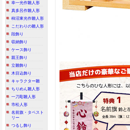
幸一光作雛人形
真多呂作雛人形
柿沼東光作雛人形
こだわりの雛人形
段飾り
収納飾り
ケース飾り
親王飾り
立雛飾り
木目込飾り
キャラクター雛
ちりめん雛人形
一刀彫雛人形
市松人形
名前旗・タペスト
リー
つるし飾り