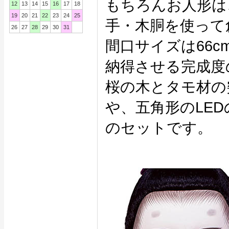
もちろんお人形は
12
13
14
15
16
17
18
19
20
21
22
23
24
25
手・木胴を使って
26
27
28
29
30
31
間口サイズは66
納得させる完成度
桜の木とタモ材の
や、五角形のLE
のセットです。