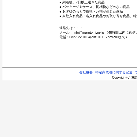
● 到着後、7日以上過ぎた商品
● パッケージやケース、同梱物などのない商品
● お客様のもとで破損・汚損が生じた商品
● 家紋入れ商品・名入れ商品やお取り寄せ商品、特
連絡先は・・・
メール： info@marutomi.ne.jp （48時間以内
電話：0827-22-0104(am10:00～pm6:00まで）
会社概要
特定商取引に関する記述
Copyright(c) 株