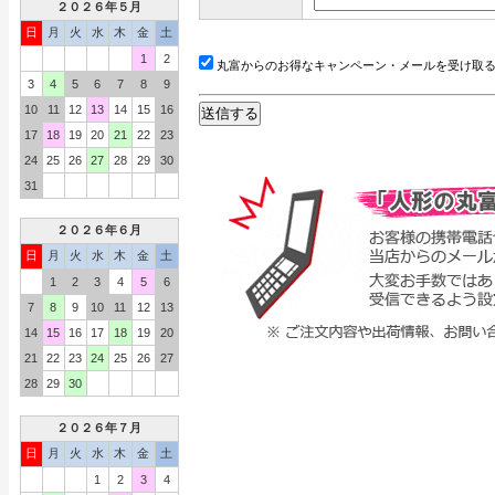
２０２６年５月
日
月
火
水
木
金
土
1
2
丸富からのお得なキャンペーン・メールを受け取
3
4
5
6
7
8
9
10
11
12
13
14
15
16
17
18
19
20
21
22
23
24
25
26
27
28
29
30
31
２０２６年６月
日
月
火
水
木
金
土
1
2
3
4
5
6
7
8
9
10
11
12
13
14
15
16
17
18
19
20
21
22
23
24
25
26
27
28
29
30
２０２６年７月
日
月
火
水
木
金
土
1
2
3
4