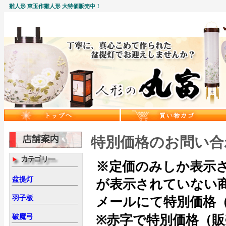
雛人形 東玉作雛人形 大特価販売中！
特別価格のお問い合
※定価のみしか表示
盆提灯
が表示されていない
羽子板
メールにて特別価格
破魔弓
※赤字で特別価格（