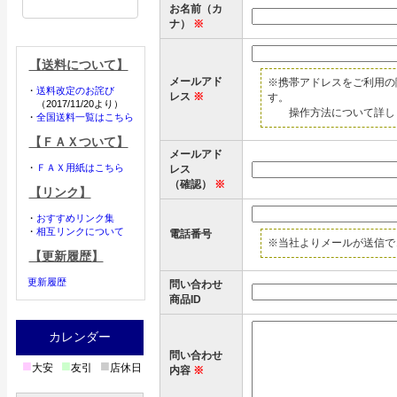
お名前（カ
ナ）
※
【送料について】
メールアド
※携帯アドレスをご利用の
・
送料改定のお詫び
レス
※
す。
（2017/11/20より）
操作方法について詳しく
・
全国送料一覧はこちら
【ＦＡＸついて】
メールアド
・
ＦＡＸ用紙はこちら
レス
（確認）
※
【リンク】
・
おすすめリンク集
・
相互リンクについて
電話番号
※当社よりメールが送信で
【更新履歴】
更新履歴
問い合わせ
商品ID
カレンダー
問い合わせ
■
■
■
大安
友引
店休日
内容
※