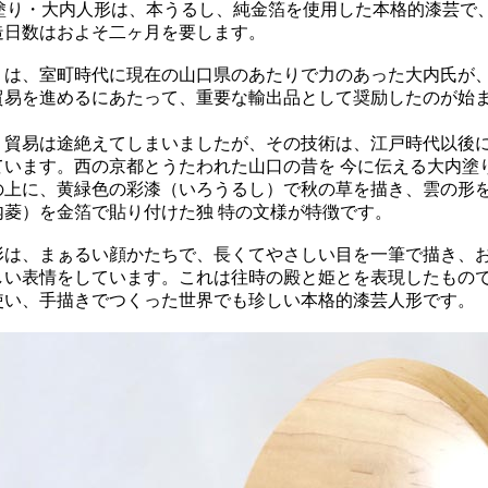
内塗り・大内人形は、本うるし、純金箔を使用した本格的漆芸で
造日数はおよそ二ヶ月を要します。
りは、室町時代に現在の山口県のあたりで力のあった大内氏が
貿易を進めるにあたって、重要な輸出品として奨励したのが始ま
、貿易は途絶えてしまいましたが、その技術は、江戸時代以後
ています。西の京都とうたわれた山口の昔を 今に伝える大内塗
の上に、黄緑色の彩漆（いろうるし）で秋の草を描き、雲の形
内菱）を金箔で貼り付けた独 特の文様が特徴です。
形は、まぁるい顔かたちで、長くてやさしい目を一筆で描き、
しい表情をしています。これは往時の殿と姫とを表現したもの
使い、手描きでつくった世界でも珍しい本格的漆芸人形です。