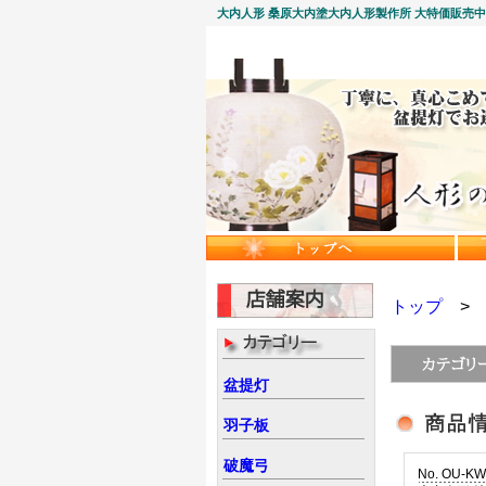
大内人形 桑原大内塗大内人形製作所 大特価販売
トップ
盆提灯
羽子板
破魔弓
No. OU-KW