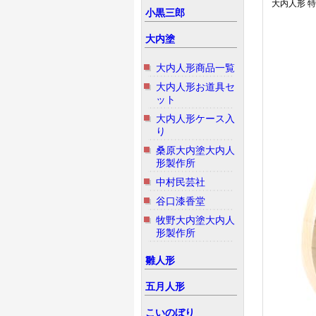
大内人形 
小黒三郎
大内塗
大内人形商品一覧
大内人形お道具セ
ット
大内人形ケース入
り
桑原大内塗大内人
形製作所
中村民芸社
谷口漆香堂
牧野大内塗大内人
形製作所
雛人形
五月人形
こいのぼり