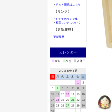
・
ＦＡＸ用紙はこちら
【リンク】
・
おすすめリンク集
・
相互リンクについて
【更新履歴】
更新履歴
カレンダー
■
■
■
大安
友引
店休日
２０２６年５月
日
月
火
水
木
金
土
1
2
3
4
5
6
7
8
9
10
11
12
13
14
15
16
17
18
19
20
21
22
23
24
25
26
27
28
29
30
31