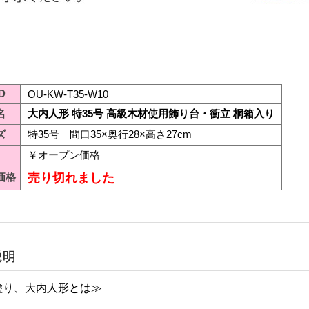
D
OU-KW-T35-W10
名
大内人形 特35号 高級木材使用飾り台・衝立 桐箱入り
ズ
特35号 間口35×奥行28×高さ27cm
￥オープン価格
価格
売り切れました
塗り、大内人形とは≫