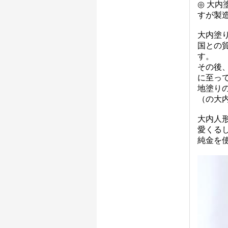
◎ 大
すが製
大内塗
国との
す。
その後
に至っ
地塗り
（の大
大内人
愛くる
純金を