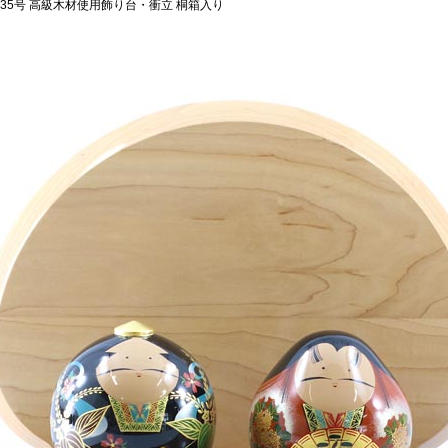
特35号 高級木材使用飾り台・衝立 桐箱入り