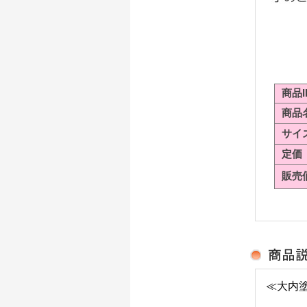
商品I
商品
サイ
定価
販売
≪大内