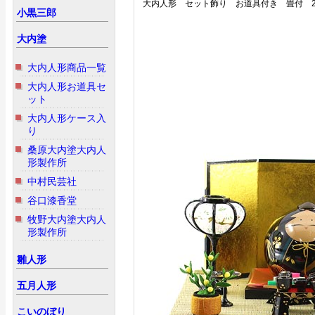
大内人形 セット飾り お道具付き 畳付 2
小黒三郎
大内塗
大内人形商品一覧
大内人形お道具セ
ット
大内人形ケース入
り
桑原大内塗大内人
形製作所
中村民芸社
谷口漆香堂
牧野大内塗大内人
形製作所
雛人形
五月人形
こいのぼり