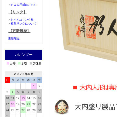
・
ＦＡＸ用紙はこちら
【リンク】
・
おすすめリンク集
・
相互リンクについて
【更新履歴】
更新履歴
カレンダー
■
■
■
大安
友引
店休日
２０２６年５月
日
月
火
水
木
金
土
1
2
3
4
5
6
7
8
9
10
11
12
13
14
15
16
17
18
19
20
21
22
23
24
25
26
27
28
29
30
31