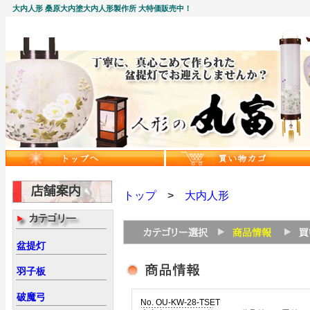
大内人形 桑原大内塗大内人形製作所 大特価販売中！
トップ
>
大内人形
盆提灯
羽子板
破魔弓
No. OU-KW-28-TSET