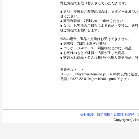
弊社負担でお取り替えさせていただきます。
● 返品・交換をご希望の場合は、まずメール及び
せください。
● 商品到着後、7日以内にご連絡ください。
● なお、お客様のご都合による返品・交換は、送
様ご負担でお願いします。
※次の場合、返品・交換はお受けできません。
● 到着後、7日以上過ぎた商品
● パッケージやケース、同梱物などのない商品
● お客様のもとで破損・汚損が生じた商品
● 家紋入れ商品・名入れ商品やお取り寄せ商品、特
連絡先は・・・
メール： info@marutomi.ne.jp （48時間以内
電話：0827-22-0104(am10:00～pm6:00まで）
会社概要
特定商取引に関する記述
Copyright(c) 株