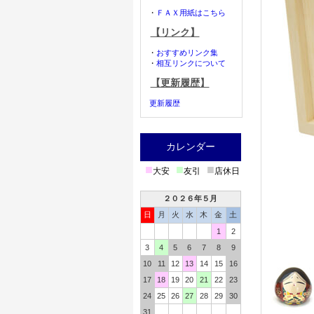
・
ＦＡＸ用紙はこちら
【リンク】
・
おすすめリンク集
・
相互リンクについて
【更新履歴】
更新履歴
カレンダー
■
■
■
大安
友引
店休日
２０２６年５月
日
月
火
水
木
金
土
1
2
3
4
5
6
7
8
9
10
11
12
13
14
15
16
17
18
19
20
21
22
23
24
25
26
27
28
29
30
31