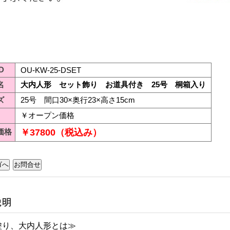
D
OU-KW-25-DSET
名
大内人形 セット飾り お道具付き 25号 桐箱入り
ズ
25号 間口30×奥行23×高さ15cm
￥オープン価格
価格
￥37800（税込み）
塗り、大内人形とは≫