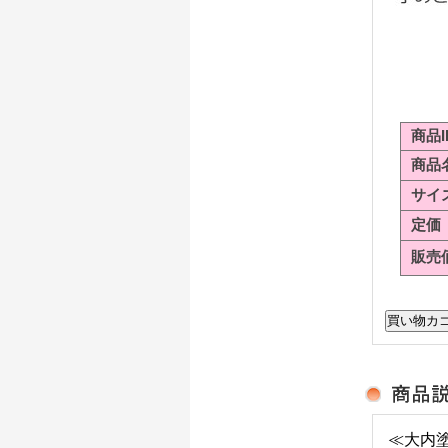
商品I
商品
サイ
定価
販売
≪大内