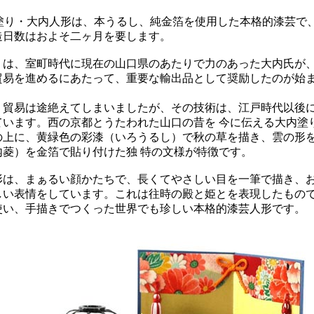
内塗り・大内人形は、本うるし、純金箔を使用した本格的漆芸で
造日数はおよそ二ヶ月を要します。
りは、室町時代に現在の山口県のあたりで力のあった大内氏が
貿易を進めるにあたって、重要な輸出品として奨励したのが始ま
、貿易は途絶えてしまいましたが、その技術は、江戸時代以後
ています。西の京都とうたわれた山口の昔を 今に伝える大内塗
の上に、黄緑色の彩漆（いろうるし）で秋の草を描き、雲の形
内菱）を金箔で貼り付けた独 特の文様が特徴です。
形は、まぁるい顔かたちで、長くてやさしい目を一筆で描き、
しい表情をしています。これは往時の殿と姫とを表現したもの
使い、手描きでつくった世界でも珍しい本格的漆芸人形です。