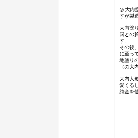
◎ 大
すが製
大内塗
国との
す。
その後
に至っ
地塗り
（の大
大内人
愛くる
純金を