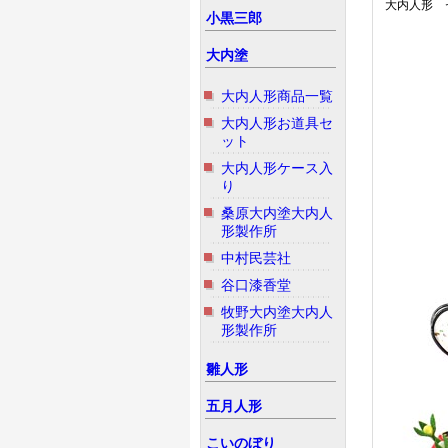
大内人形 
小黒三郎
大内塗
大内人形商品一覧
大内人形お道具セ
ット
大内人形ケース入
り
桑原大内塗大内人
形製作所
中村民芸社
谷口漆香堂
牧野大内塗大内人
形製作所
雛人形
五月人形
こいのぼり