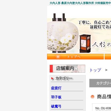
大内人形 桑原大内塗大内人形製作所 大特価販売
トップ
盆提灯
羽子板
破魔弓
No. OU-KW