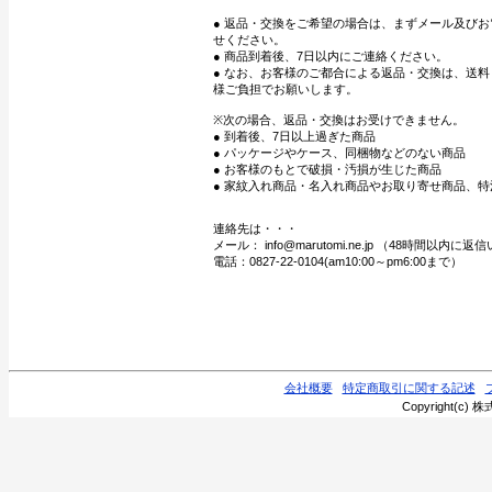
● 返品・交換をご希望の場合は、まずメール及び
せください。
● 商品到着後、7日以内にご連絡ください。
● なお、お客様のご都合による返品・交換は、送
様ご負担でお願いします。
※次の場合、返品・交換はお受けできません。
● 到着後、7日以上過ぎた商品
● パッケージやケース、同梱物などのない商品
● お客様のもとで破損・汚損が生じた商品
● 家紋入れ商品・名入れ商品やお取り寄せ商品、特
連絡先は・・・
メール： info@marutomi.ne.jp （48時間以内
電話：0827-22-0104(am10:00～pm6:00まで）
会社概要
特定商取引に関する記述
Copyright(c) 株