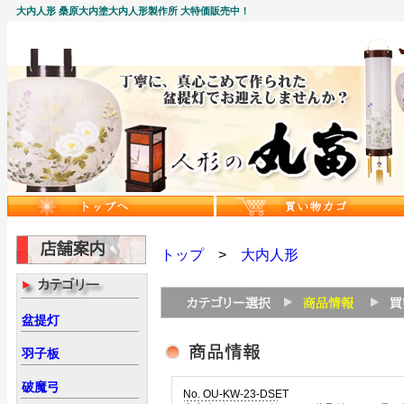
大内人形 桑原大内塗大内人形製作所 大特価販売中！
トップ
>
大内人形
盆提灯
羽子板
破魔弓
No. OU-KW-23-DSET