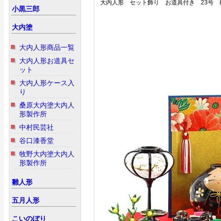
大内人形 セット飾り お道具付き 23号 
小黒三郎
大内塗
大内人形商品一覧
大内人形お道具セ
ット
大内人形ケース入
り
桑原大内塗大内人
形製作所
中村民芸社
谷口漆香堂
牧野大内塗大内人
形製作所
雛人形
五月人形
こいのぼり