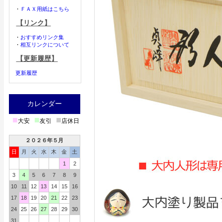
・
ＦＡＸ用紙はこちら
【リンク】
・
おすすめリンク集
・
相互リンクについて
【更新履歴】
更新履歴
カレンダー
■
■
■
大安
友引
店休日
２０２６年５月
日
月
火
水
木
金
土
1
2
3
4
5
6
7
8
9
10
11
12
13
14
15
16
17
18
19
20
21
22
23
24
25
26
27
28
29
30
31