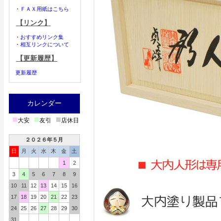
・
ＦＡＸ用紙はこちら
【リンク】
・
おすすめリンク集
・
相互リンクについて
【更新履歴】
更新履歴
カレンダー
■
■
■
大安
友引
店休日
２０２６年５月
日
月
火
水
木
金
土
1
2
3
4
5
6
7
8
9
10
11
12
13
14
15
16
17
18
19
20
21
22
23
24
25
26
27
28
29
30
31