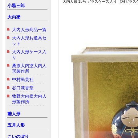
大内人形 15号 ガラスケース入り （桐ガラ
小黒三郎
大内塗
大内人形商品一覧
大内人形お道具セ
ット
大内人形ケース入
り
桑原大内塗大内人
形製作所
中村民芸社
谷口漆香堂
牧野大内塗大内人
形製作所
雛人形
五月人形
こいのぼり