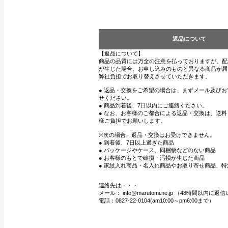
返品について
【返品について】
商品の品質には万全の注意を払っておりますが、配
が生じた場合、お申し込みのものと異なる商品が届
弊社負担でお取り替えさせていただきます。
● 返品・交換をご希望の場合は、まずメール及び
せください。
● 商品到着後、7日以内にご連絡ください。
● なお、お客様のご都合による返品・交換は、送
様ご負担でお願いします。
※次の場合、返品・交換はお受けできません。
● 到着後、7日以上過ぎた商品
● パッケージやケース、同梱物などのない商品
● お客様のもとで破損・汚損が生じた商品
● 家紋入れ商品・名入れ商品やお取り寄せ商品、特
連絡先は・・・
メール： info@marutomi.ne.jp （48時間以内
電話：0827-22-0104(am10:00～pm6:00まで）