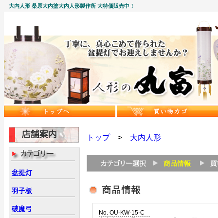
大内人形 桑原大内塗大内人形製作所 大特価販売中！
トップ
>
大内人形
盆提灯
羽子板
破魔弓
No. OU-KW-15-C