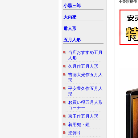
小柴鑚穂作 
小黒三郎
大内塗
雛人形
五月人形
当店おすすめ五月
人形
久月作五月人形
吉徳大光作五月人
形
平安豊久作五月人
形
お買い得五月人形
コーナー
東玉作五月人形
着用兜・鎧
兜飾り