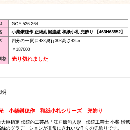
D
GOY-536-364
名
小柴鑚穂作 正絹紺裾濃縅 和紙小札 兜飾り 【463H63552】
ズ
四分の一 間口48×奥行30×高さ42cm
￥187000
価格
売り切れました
光 小柴鑚穂作 和紙小札シリーズ 兜飾り
大臣指定 伝統的工芸品「江戸節句人形」伝統工芸士 小柴 鑚
縅絲のグラデーションが非常にきれいな作りの兜飾りです。