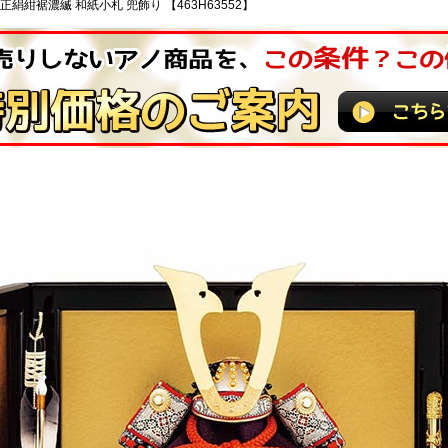
正絹紺裾濃縅 和紙小札 兜飾り 【463H63552】