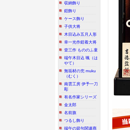
収納飾り
鎧飾り
ケース飾り
子供大将
木目込み五月人形
幸一光作鎧着大将
壹三作 もののふ童
端午木目込 颯（は
やて）
無垢材の兜 muku
（むく）
南雲工房 伊予一刀
彫
有名作家シリーズ
金太郎
名前旗
つるし飾り
端午の節句関連商