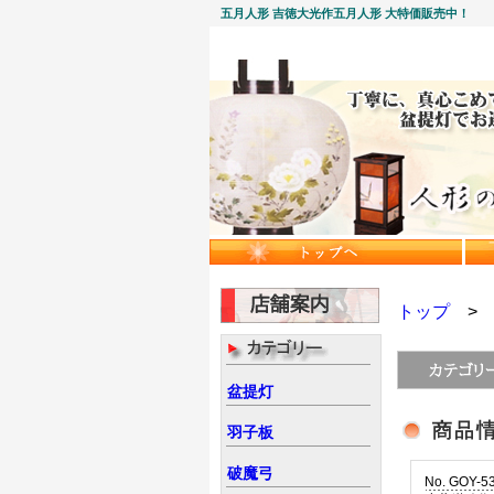
五月人形 吉徳大光作五月人形 大特価販売中！
トップ
盆提灯
羽子板
破魔弓
No. GOY-5