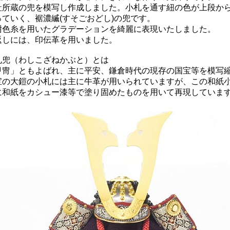
社所蔵の兜を模写し作成しました。小札を通す紐の色が上段か
ていく、裾濃縅(すそごおどし)の兜です。
紺色糸を用いたグラデーションを綺麗に表現いたしました。
返しには、印伝革を用いました。
札兜（わしこざねかぶと）とは
甲冑」ともよばれ、主に平安、鎌倉時代の現存の国宝等を模写
宝の大鎧の小札には主に牛革が用いられていますが、この和紙
に和紙をカシュー漆等で塗り固めたものを用いて再現していま