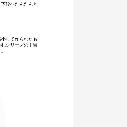
ら下段へだんだんと
縮小して作られたも
小札シリーズの甲冑
す。