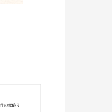
穂作の兜飾り