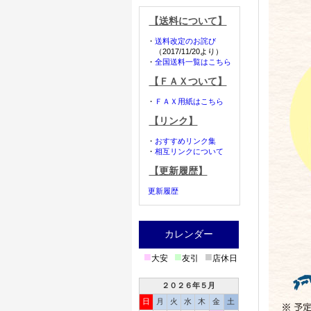
【送料について】
・
送料改定のお詫び
（2017/11/20より）
・
全国送料一覧はこちら
【ＦＡＸついて】
・
ＦＡＸ用紙はこちら
【リンク】
・
おすすめリンク集
・
相互リンクについて
【更新履歴】
更新履歴
カレンダー
■
■
■
大安
友引
店休日
２０２６年５月
日
月
火
水
木
金
土