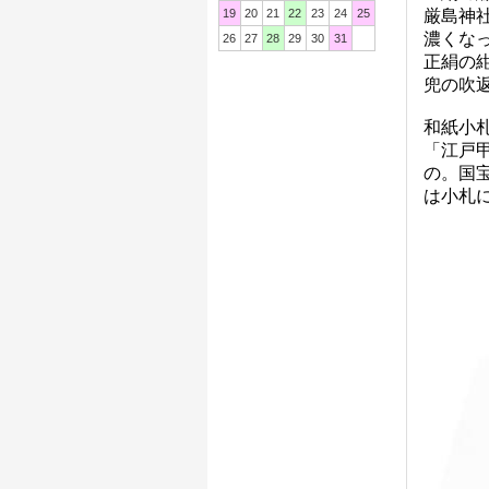
19
20
21
22
23
24
25
厳島神
濃くなっ
26
27
28
29
30
31
正絹の
兜の吹
和紙小
「江戸
の。国
は小札