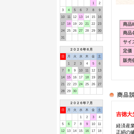
1
2
3
4
5
6
7
8
9
10
11
12
13
14
15
16
商品I
17
18
19
20
21
22
23
24
25
26
27
28
29
30
商品
31
サイ
２０２６年６月
定価
日
月
火
水
木
金
土
販売
1
2
3
4
5
6
7
8
9
10
11
12
13
14
15
16
17
18
19
20
21
22
23
24
25
26
27
28
29
30
２０２６年７月
日
月
火
水
木
金
土
吉徳大
1
2
3
4
5
6
7
8
9
10
11
経済産業
12
13
14
15
16
17
18
正絹の