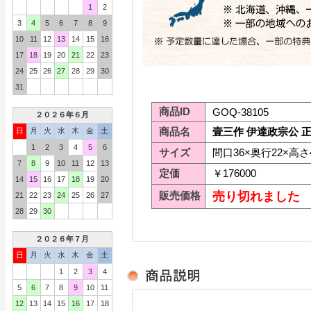
1
2
3
4
5
6
7
8
9
10
11
12
13
14
15
16
17
18
19
20
21
22
23
24
25
26
27
28
29
30
31
商品ID
GOQ-38105
２０２６年６月
商品名
壹三作 伊達政宗公 正
日
月
火
水
木
金
土
1
2
3
4
5
6
サイズ
間口36×奥行22×高さ
7
8
9
10
11
12
13
定価
￥176000
14
15
16
17
18
19
20
販売価格
売り切れました
21
22
23
24
25
26
27
28
29
30
２０２６年７月
日
月
火
水
木
金
土
1
2
3
4
5
6
7
8
9
10
11
12
13
14
15
16
17
18