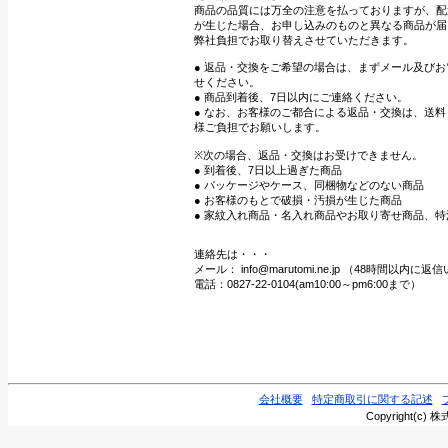
商品の品質には万全の注意を払っておりますが、配
が生じた場合、お申し込みのものと異なる商品が届
弊社負担でお取り替えさせていただきます。
● 返品・交換をご希望の場合は、まずメール及び
せください。
● 商品到着後、7日以内にご連絡ください。
● なお、お客様のご都合による返品・交換は、送
様ご負担でお願いします。
※次の場合、返品・交換はお受けできません。
● 到着後、7日以上過ぎた商品
● パッケージやケース、同梱物などのない商品
● お客様のもとで破損・汚損が生じた商品
● 家紋入れ商品・名入れ商品やお取り寄せ商品、特
連絡先は・・・
メール： info@marutomi.ne.jp （48時間以内
電話：0827-22-0104(am10:00～pm6:00まで）
会社概要
特定商取引に関する記述
Copyright(c) 株