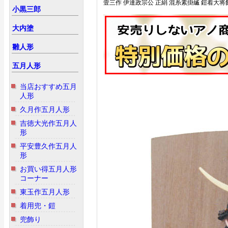
壹三作 伊達政宗公 正絹 混糸素掛縅 鎧着大将飾
小黒三郎
大内塗
雛人形
五月人形
当店おすすめ五月
人形
久月作五月人形
吉徳大光作五月人
形
平安豊久作五月人
形
お買い得五月人形
コーナー
東玉作五月人形
着用兜・鎧
兜飾り