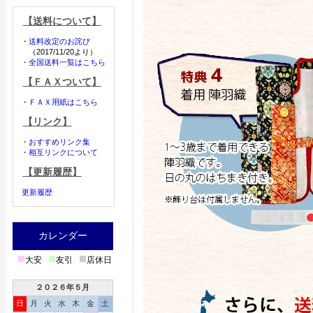
【送料について】
・
送料改定のお詫び
（2017/11/20より）
・
全国送料一覧はこちら
【ＦＡＸついて】
・
ＦＡＸ用紙はこちら
【リンク】
・
おすすめリンク集
・
相互リンクについて
【更新履歴】
更新履歴
カレンダー
■
■
■
大安
友引
店休日
２０２６年５月
日
月
火
水
木
金
土