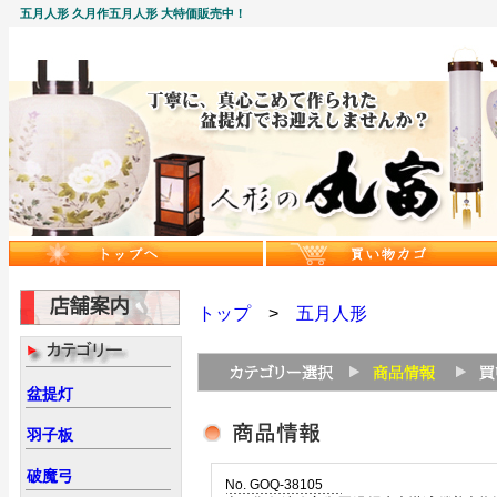
五月人形 久月作五月人形 大特価販売中！
トップ
>
五月人形
盆提灯
羽子板
破魔弓
No. GOQ-38105