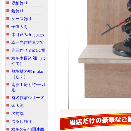
収納飾り
鎧飾り
ケース飾り
子供大将
木目込み五月人形
幸一光作鎧着大将
壹三作 もののふ童
端午木目込 颯（は
やて）
無垢材の兜 muku
（むく）
南雲工房 伊予一刀
彫
有名作家シリーズ
金太郎
名前旗
つるし飾り
端午の節句関連商