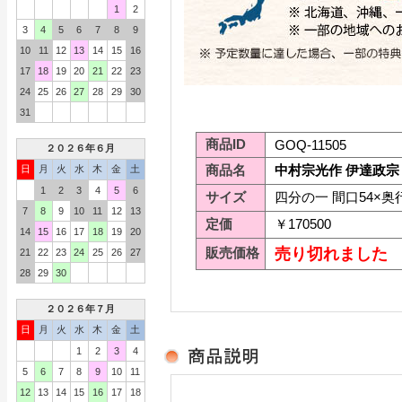
1
2
3
4
5
6
7
8
9
10
11
12
13
14
15
16
17
18
19
20
21
22
23
24
25
26
27
28
29
30
31
商品ID
GOQ-11505
２０２６年６月
商品名
中村宗光作 伊達政宗 
日
月
火
水
木
金
土
1
2
3
4
5
6
サイズ
四分の一 間口54×奥行
7
8
9
10
11
12
13
定価
￥170500
14
15
16
17
18
19
20
販売価格
売り切れました
21
22
23
24
25
26
27
28
29
30
２０２６年７月
日
月
火
水
木
金
土
1
2
3
4
5
6
7
8
9
10
11
12
13
14
15
16
17
18