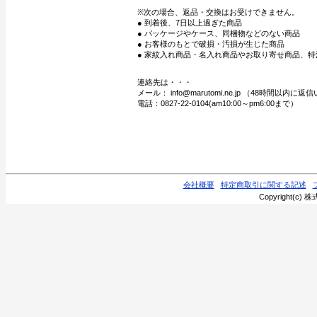
※次の場合、返品・交換はお受けできません。
● 到着後、7日以上過ぎた商品
● パッケージやケース、同梱物などのない商品
● お客様のもとで破損・汚損が生じた商品
● 家紋入れ商品・名入れ商品やお取り寄せ商品、特
連絡先は・・・
メール： info@marutomi.ne.jp （48時間以内
電話：0827-22-0104(am10:00～pm6:00まで）
会社概要
特定商取引に関する記述
Copyright(c) 株