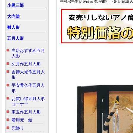
中村宗光作 伊達政宗 兜 平飾り 正絹 紺糸縅 久
小黒三郎
大内塗
雛人形
五月人形
当店おすすめ五月
人形
久月作五月人形
吉徳大光作五月人
形
平安豊久作五月人
形
お買い得五月人形
コーナー
東玉作五月人形
着用兜・鎧
兜飾り