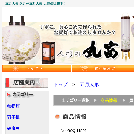
五月人形 久月作五月人形 大特価販売中！
トップ
>
五月人形
盆提灯
羽子板
破魔弓
No. GOQ-11505