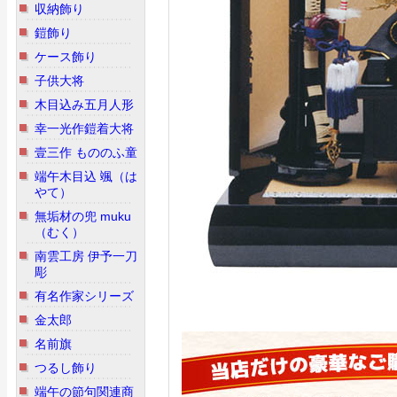
収納飾り
鎧飾り
ケース飾り
子供大将
木目込み五月人形
幸一光作鎧着大将
壹三作 もののふ童
端午木目込 颯（は
やて）
無垢材の兜 muku
（むく）
南雲工房 伊予一刀
彫
有名作家シリーズ
金太郎
名前旗
つるし飾り
端午の節句関連商