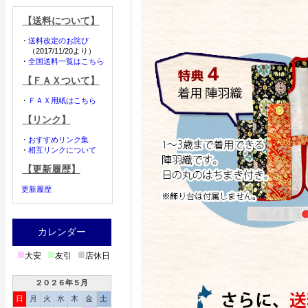
【送料について】
・
送料改定のお詫び
（2017/11/20より）
・
全国送料一覧はこちら
【ＦＡＸついて】
・
ＦＡＸ用紙はこちら
【リンク】
・
おすすめリンク集
・
相互リンクについて
【更新履歴】
更新履歴
カレンダー
■
■
■
大安
友引
店休日
２０２６年５月
日
月
火
水
木
金
土