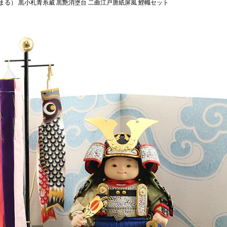
まる） 黒小札青糸威 黒艶消塗台 二曲江戸唐紙屏風 鯉幟セット