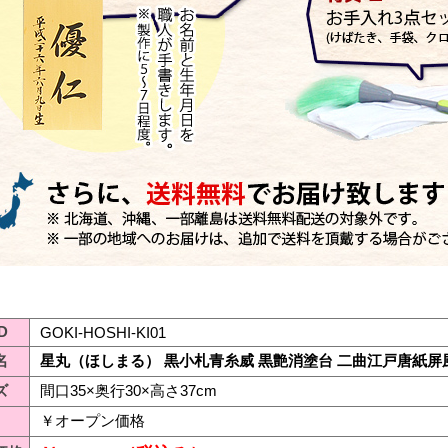
D
GOKI-HOSHI-KI01
名
星丸（ほしまる） 黒小札青糸威 黒艶消塗台 二曲江戸唐紙屏
ズ
間口35×奥行30×高さ37cm
￥オープン価格