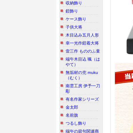
収納飾り
鎧飾り
ケース飾り
子供大将
木目込み五月人形
幸一光作鎧着大将
壹三作 もののふ童
端午木目込 颯（は
やて）
無垢材の兜 muku
（むく）
南雲工房 伊予一刀
彫
有名作家シリーズ
金太郎
名前旗
つるし飾り
端午の節句関連商