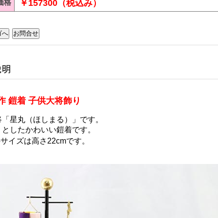
価格
￥157300（税込み）
作 鎧着 子供大将飾り
将「星丸（ほしまる）」です。
りとしたかわいい鎧着です。
サイズは高さ22cmです。