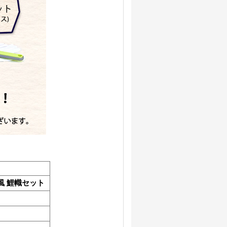
風 鯉幟セット