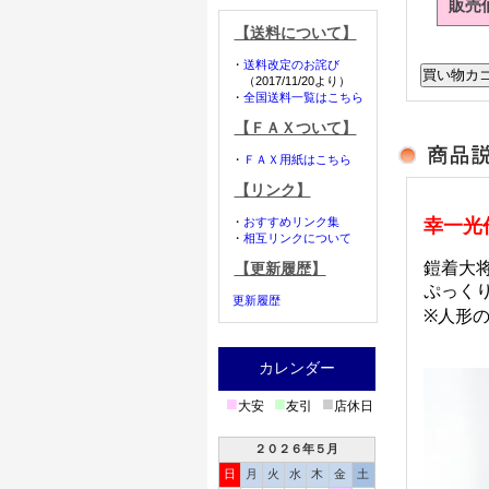
販売
【送料について】
・
送料改定のお詫び
（2017/11/20より）
・
全国送料一覧はこちら
【ＦＡＸついて】
・
ＦＡＸ用紙はこちら
【リンク】
・
おすすめリンク集
幸一光
・
相互リンクについて
鎧着大
【更新履歴】
ぷっく
更新履歴
※人形の
カレンダー
■
■
■
大安
友引
店休日
２０２６年５月
日
月
火
水
木
金
土