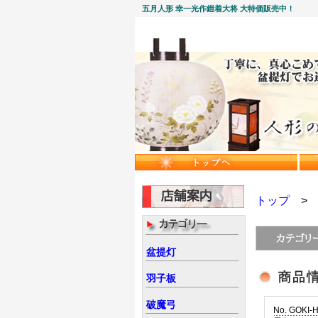
五月人形 幸一光作鎧着大将 大特価販売中！
トップ
盆提灯
羽子板
破魔弓
No. GOKI-