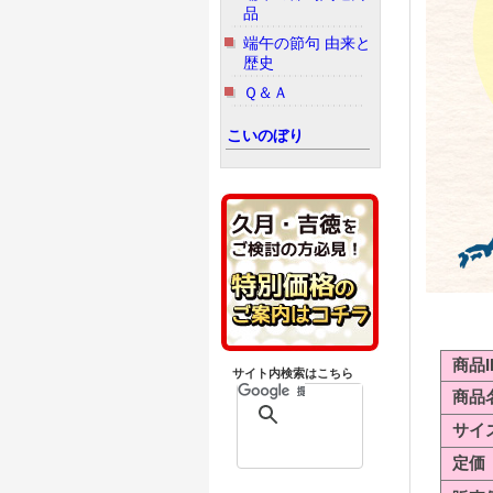
品
端午の節句 由来と
歴史
Ｑ＆Ａ
こいのぼり
商品I
サイト内検索はこちら
商品
サイ
定価