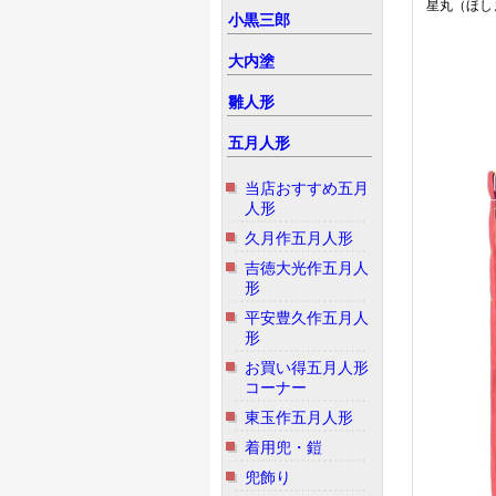
星丸（ほし
小黒三郎
大内塗
雛人形
五月人形
当店おすすめ五月
人形
久月作五月人形
吉徳大光作五月人
形
平安豊久作五月人
形
お買い得五月人形
コーナー
東玉作五月人形
着用兜・鎧
兜飾り