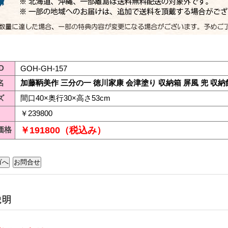
D
GOH-GH-157
名
加藤鞆美作 三分の一 徳川家康 会津塗り 収納箱 屏風 兜 収納
ズ
間口40×奥行30×高さ53cm
￥239800
価格
￥191800（税込み）