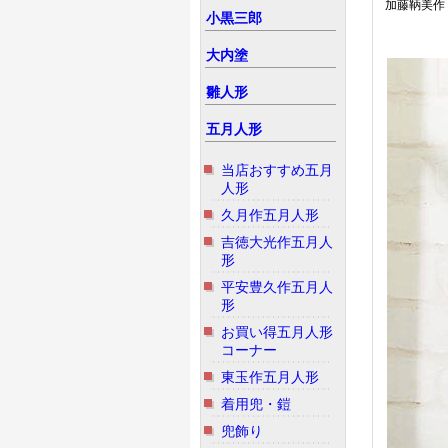
加藤鞆美作 
小黒三郎
大内塗
雛人形
五月人形
当店おすすめ五月
人形
久月作五月人形
吉徳大光作五月人
形
平安豊久作五月人
形
お買い得五月人形
コーナー
東玉作五月人形
着用兜・鎧
兜飾り