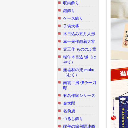
収納飾り
鎧飾り
ケース飾り
子供大将
木目込み五月人形
幸一光作鎧着大将
壹三作 もののふ童
端午木目込 颯（は
やて）
無垢材の兜 muku
（むく）
南雲工房 伊予一刀
彫
有名作家シリーズ
金太郎
名前旗
つるし飾り
端午の節句関連商