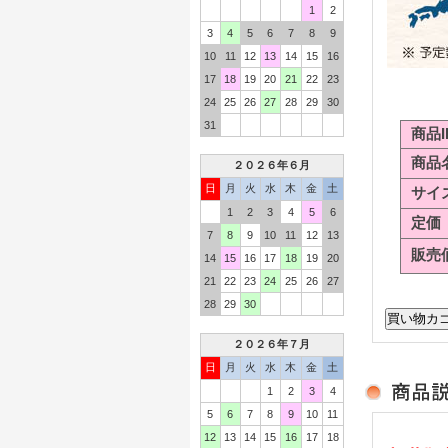
1
2
3
4
5
6
7
8
9
10
11
12
13
14
15
16
17
18
19
20
21
22
23
24
25
26
27
28
29
30
31
商品I
商品
２０２６年６月
日
月
火
水
木
金
土
サイ
1
2
3
4
5
6
定価
7
8
9
10
11
12
13
販売
14
15
16
17
18
19
20
21
22
23
24
25
26
27
28
29
30
２０２６年７月
日
月
火
水
木
金
土
1
2
3
4
5
6
7
8
9
10
11
12
13
14
15
16
17
18