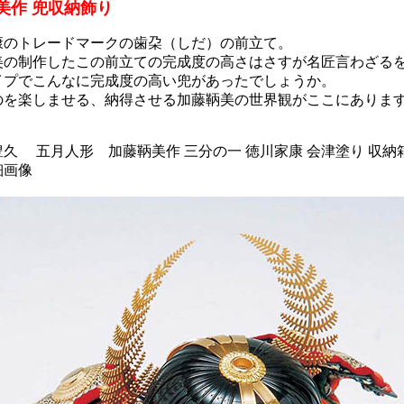
美作 兜収納飾り
康のトレードマークの歯朶（しだ）の前立て。
美の制作したこの前立ての完成度の高さはさすが名匠言わざる
イプでこんなに完成度の高い兜があったでしょうか。
のを楽しませる、納得させる加藤鞆美の世界観がここにありま