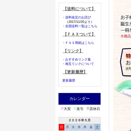
【送料について】
・
送料改定のお詫び
（2017/11/20より）
・
全国送料一覧はこちら
【ＦＡＸついて】
・
ＦＡＸ用紙はこちら
【リンク】
・
おすすめリンク集
・
相互リンクについて
【更新履歴】
更新履歴
カレンダー
■
■
■
大安
友引
店休日
２０２６年５月
日
月
火
水
木
金
土