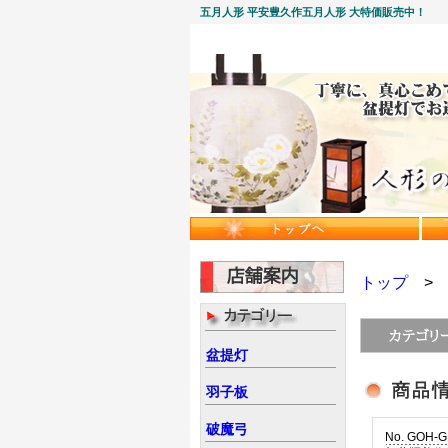
五月人形 平安豊久作五月人形 大特価販売中！
トップ
盆提灯
羽子板
破魔弓
No. GOH-G