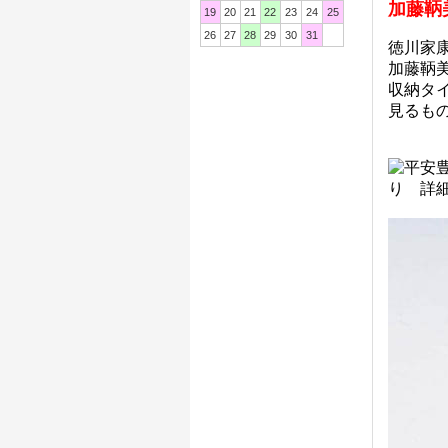
加藤鞆
19
20
21
22
23
24
25
26
27
28
29
30
31
徳川家
加藤鞆
収納タ
見るも