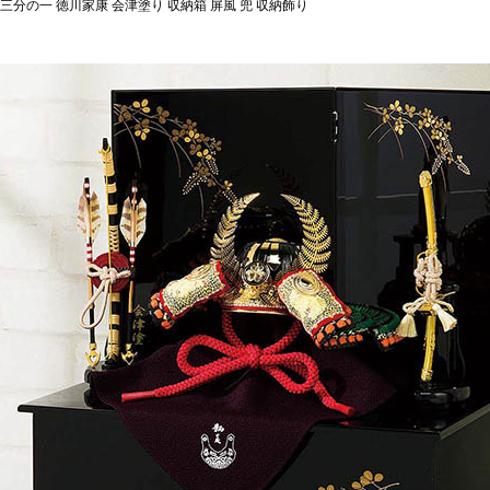
三分の一 徳川家康 会津塗り 収納箱 屏風 兜 収納飾り