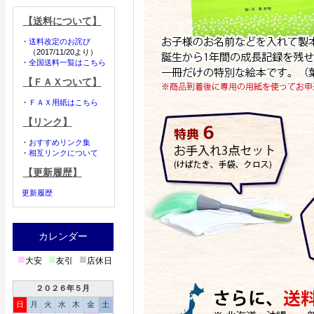
【送料について】
・
送料改定のお詫び
（2017/11/20より）
・
全国送料一覧はこちら
【ＦＡＸついて】
・
ＦＡＸ用紙はこちら
【リンク】
・
おすすめリンク集
・
相互リンクについて
【更新履歴】
更新履歴
カレンダー
■
■
■
大安
友引
店休日
２０２６年５月
日
月
火
水
木
金
土