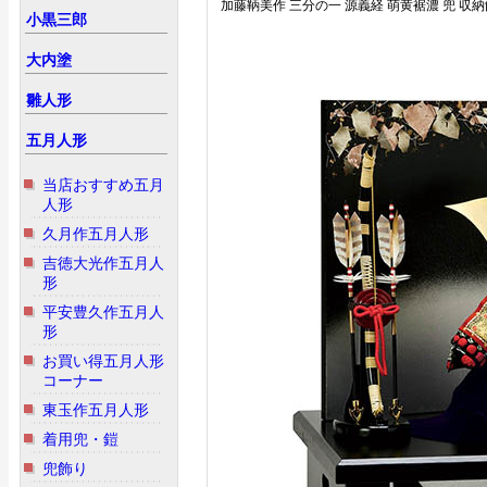
加藤鞆美作 三分の一 源義経 萌黄裾濃 兜 収
小黒三郎
大内塗
雛人形
五月人形
当店おすすめ五月
人形
久月作五月人形
吉徳大光作五月人
形
平安豊久作五月人
形
お買い得五月人形
コーナー
東玉作五月人形
着用兜・鎧
兜飾り