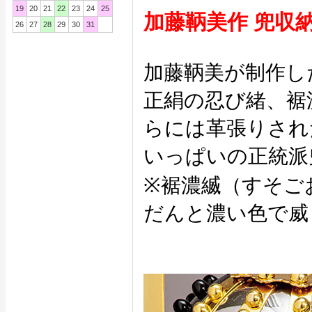
19
20
21
22
23
24
25
加藤鞆美作 兜収
26
27
28
29
30
31
加藤鞆美が制作し
正絹の忍び緒、裾
らには革張りされ
いっぱいの正統派
※裾濃縅（すそご
だんと濃い色で威