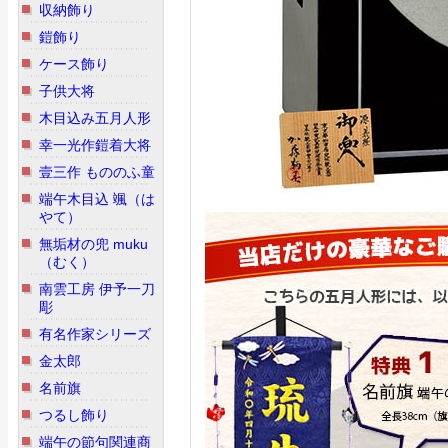
収納飾り
鎧飾り
ケース飾り
子供大将
木目込み五月人形
幸一光作鎧着大将
壹三作 もののふ童
端午木目込 颯（は
やて）
無垢材の兜 muku
（むく）
南雲工房 伊予一刀
彫
有名作家シリーズ
金太郎
名前旗
つるし飾り
端午の節句関連商