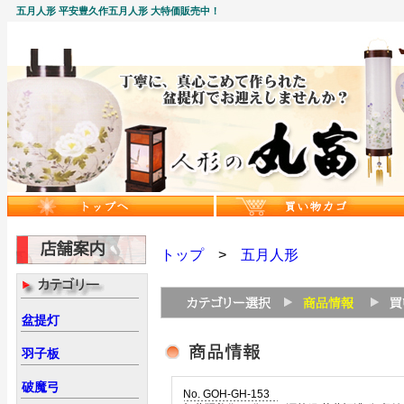
五月人形 平安豊久作五月人形 大特価販売中！
トップ
>
五月人形
盆提灯
羽子板
破魔弓
No. GOH-GH-153