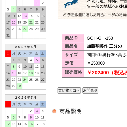
1
2
3
4
5
6
7
8
9
10
11
12
13
14
15
16
17
18
19
20
21
22
23
24
25
26
27
28
29
30
31
商品ID
GOH-GH-153
商品名
加藤鞆美作 三分の一 
２０２６年６月
日
月
火
水
木
金
土
サイズ
間口50×奥行36×高さ
1
2
3
4
5
6
定価
￥253000
7
8
9
10
11
12
13
販売価格
￥202400（税込
14
15
16
17
18
19
20
21
22
23
24
25
26
27
28
29
30
２０２６年７月
日
月
火
水
木
金
土
1
2
3
4
5
6
7
8
9
10
11
12
13
14
15
16
17
18