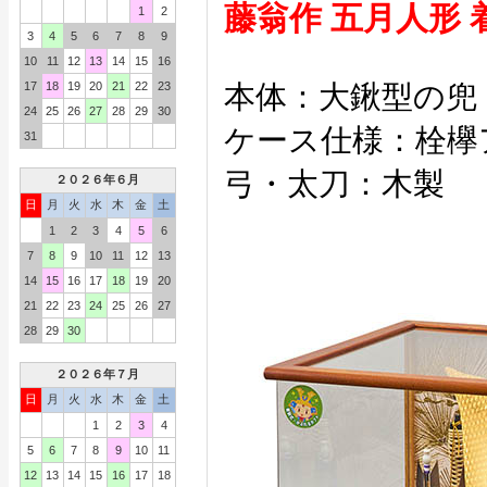
藤翁作 五月人形
1
2
3
4
5
6
7
8
9
10
11
12
13
14
15
16
17
18
19
20
21
22
23
本体：大鍬型の兜
24
25
26
27
28
29
30
ケース仕様：栓欅
31
弓・太刀：木製
２０２６年６月
日
月
火
水
木
金
土
1
2
3
4
5
6
7
8
9
10
11
12
13
14
15
16
17
18
19
20
21
22
23
24
25
26
27
28
29
30
２０２６年７月
日
月
火
水
木
金
土
1
2
3
4
5
6
7
8
9
10
11
12
13
14
15
16
17
18