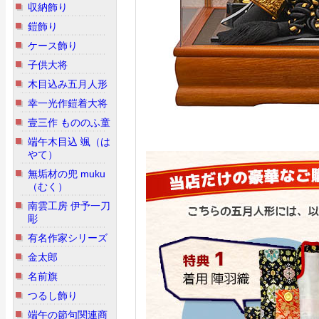
収納飾り
鎧飾り
ケース飾り
子供大将
木目込み五月人形
幸一光作鎧着大将
壹三作 もののふ童
端午木目込 颯（は
やて）
無垢材の兜 muku
（むく）
南雲工房 伊予一刀
彫
有名作家シリーズ
金太郎
名前旗
つるし飾り
端午の節句関連商