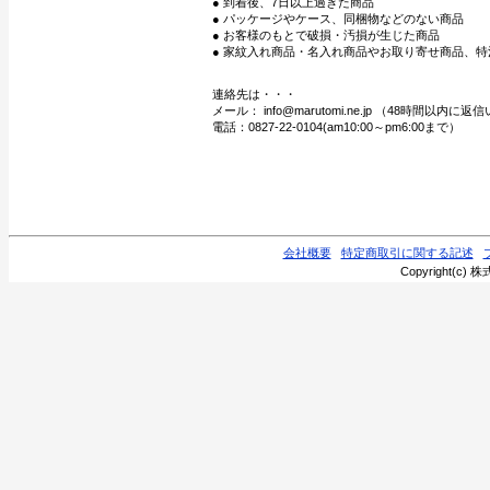
● 到着後、7日以上過ぎた商品
● パッケージやケース、同梱物などのない商品
● お客様のもとで破損・汚損が生じた商品
● 家紋入れ商品・名入れ商品やお取り寄せ商品、特
連絡先は・・・
メール： info@marutomi.ne.jp （48時間以内
電話：0827-22-0104(am10:00～pm6:00まで）
会社概要
特定商取引に関する記述
Copyright(c) 株