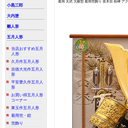
着用 天武 大鍬型 着用兜飾り 茶木目 栓欅 ア
小黒三郎
大内塗
雛人形
五月人形
当店おすすめ五月
人形
久月作五月人形
吉徳大光作五月人
形
平安豊久作五月人
形
お買い得五月人形
コーナー
東玉作五月人形
着用兜・鎧
兜飾り