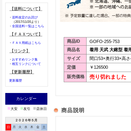
【送料について】
・
送料改定のお詫び
（2017/11/20より）
・
全国送料一覧はこちら
【ＦＡＸついて】
商品ID
GOFO-255-753
・
ＦＡＸ用紙はこちら
商品名
着用 天武 大鍬型 着
【リンク】
サイズ
間口53×奥行33×高さ
・
おすすめリンク集
・
相互リンクについて
定価
￥126500
【更新履歴】
販売価格
売り切れました
更新履歴
カレンダー
■
■
■
大安
友引
店休日
２０２６年５月
日
月
火
水
木
金
土