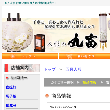
五月人形 お買い得五月人形 大特価販売中！
トップ
>
五月人形
盆提灯
羽子板
破魔弓
No. GOFO-255-753