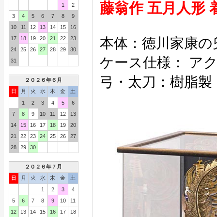
藤翁作 五月人形
1
2
3
4
5
6
7
8
9
10
11
12
13
14
15
16
17
18
19
20
21
22
23
本体：徳川家康の
24
25
26
27
28
29
30
ケース仕様： ア
31
弓・太刀：樹脂製
２０２６年６月
日
月
火
水
木
金
土
1
2
3
4
5
6
7
8
9
10
11
12
13
14
15
16
17
18
19
20
21
22
23
24
25
26
27
28
29
30
２０２６年７月
日
月
火
水
木
金
土
1
2
3
4
5
6
7
8
9
10
11
12
13
14
15
16
17
18