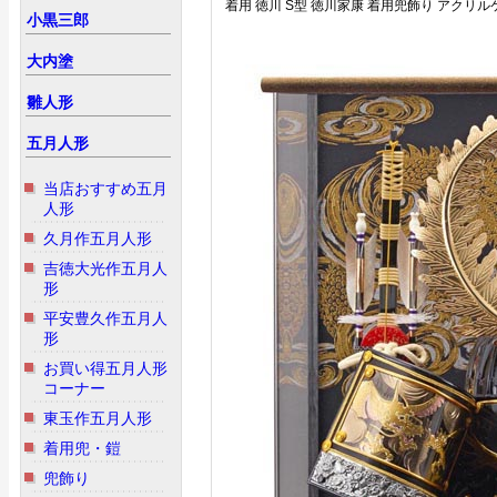
着用 徳川 S型 徳川家康 着用兜飾り アクリル
小黒三郎
大内塗
雛人形
五月人形
当店おすすめ五月
人形
久月作五月人形
吉徳大光作五月人
形
平安豊久作五月人
形
お買い得五月人形
コーナー
東玉作五月人形
着用兜・鎧
兜飾り