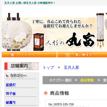
五月人形 お買い得五月人形 大特価販売中！
トップ
>
五月人形
盆提灯
羽子板
破魔弓
No. GOFO-195-706