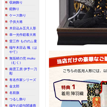
収納飾り
鎧飾り
ケース飾り
子供大将
木目込み五月人形
幸一光作鎧着大将
壹三作 もののふ童
端午木目込 颯（は
やて）
無垢材の兜 muku
（むく）
南雲工房 伊予一刀
彫
有名作家シリーズ
金太郎
名前旗
つるし飾り
端午の節句関連商