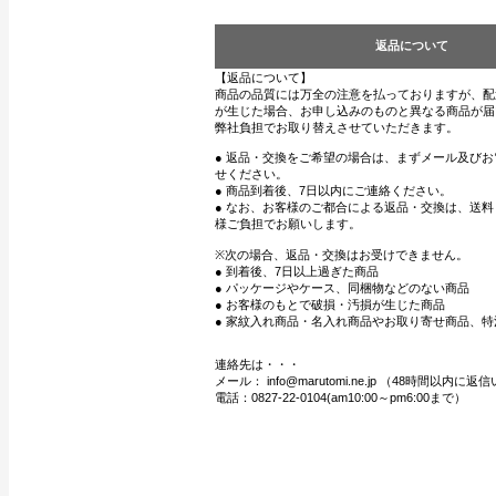
返品について
【返品について】
商品の品質には万全の注意を払っておりますが、配
が生じた場合、お申し込みのものと異なる商品が届
弊社負担でお取り替えさせていただきます。
● 返品・交換をご希望の場合は、まずメール及び
せください。
● 商品到着後、7日以内にご連絡ください。
● なお、お客様のご都合による返品・交換は、送
様ご負担でお願いします。
※次の場合、返品・交換はお受けできません。
● 到着後、7日以上過ぎた商品
● パッケージやケース、同梱物などのない商品
● お客様のもとで破損・汚損が生じた商品
● 家紋入れ商品・名入れ商品やお取り寄せ商品、特
連絡先は・・・
メール： info@marutomi.ne.jp （48時間以内
電話：0827-22-0104(am10:00～pm6:00まで）