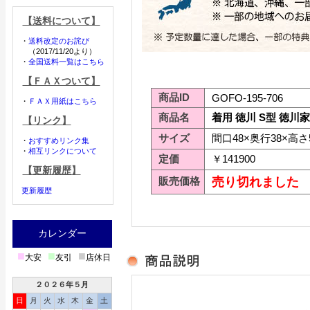
【送料について】
・
送料改定のお詫び
（2017/11/20より）
・
全国送料一覧はこちら
【ＦＡＸついて】
商品ID
GOFO-195-706
・
ＦＡＸ用紙はこちら
商品名
着用 徳川 S型 徳川
【リンク】
サイズ
間口48×奥行38×高さ
・
おすすめリンク集
・
相互リンクについて
定価
￥141900
【更新履歴】
販売価格
売り切れました
更新履歴
カレンダー
■
■
■
大安
友引
店休日
２０２６年５月
日
月
火
水
木
金
土